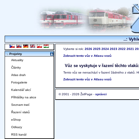
..: Vyhl
Vyberte si rok:
2026
2025
2024
2023
2022
2021
20
:. Projekty
Zobrazit tento vůz v Atlasu vozů
Aktuality
Vůz se vyskytuje v řazení těchto vlaků
Články
Tento vůz se nenachází v řazení žádného z vlaků. 
Atlas drah
Zobrazit tento vůz v Atlasu vozů
Fotogalerie
Kalendář akcí
© 2001 - 2026 ŽelPage -
správci
Přihlášky na akce
Seznam tratí
Řazení vlaků
eShop
Odkazy
RSS kanál