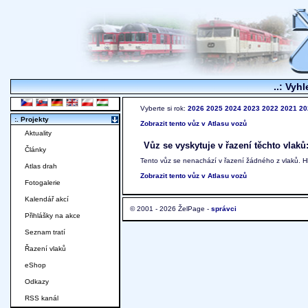
..: Vyhl
Vyberte si rok:
2026
2025
2024
2023
2022
2021
20
:. Projekty
Zobrazit tento vůz v Atlasu vozů
Aktuality
Vůz se vyskytuje v řazení těchto vlaků
Články
Tento vůz se nenachází v řazení žádného z vlaků. 
Atlas drah
Zobrazit tento vůz v Atlasu vozů
Fotogalerie
Kalendář akcí
© 2001 - 2026 ŽelPage -
správci
Přihlášky na akce
Seznam tratí
Řazení vlaků
eShop
Odkazy
RSS kanál