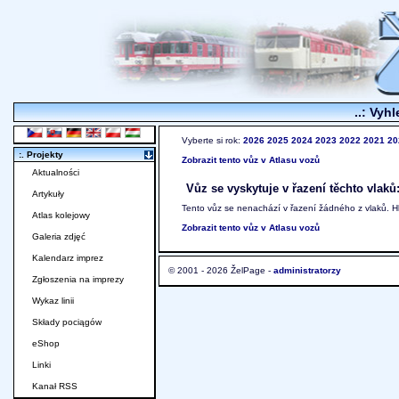
..: Vyhl
Vyberte si rok:
2026
2025
2024
2023
2022
2021
20
:. Projekty
Zobrazit tento vůz v Atlasu vozů
Aktualności
Vůz se vyskytuje v řazení těchto vlaků
Artykuły
Tento vůz se nenachází v řazení žádného z vlaků. 
Atlas kolejowy
Zobrazit tento vůz v Atlasu vozů
Galeria zdjęć
Kalendarz imprez
© 2001 - 2026 ŽelPage -
administratorzy
Zgłoszenia na imprezy
Wykaz linii
Składy pociągów
eShop
Linki
Kanał RSS