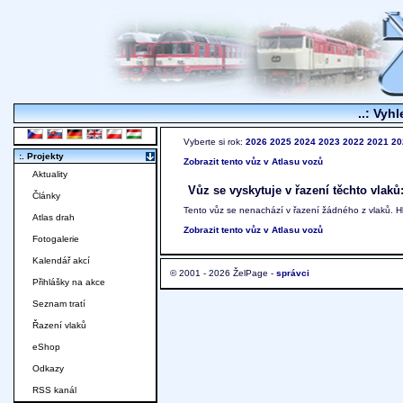
..: Vyhl
Vyberte si rok:
2026
2025
2024
2023
2022
2021
20
:. Projekty
Zobrazit tento vůz v Atlasu vozů
Aktuality
Vůz se vyskytuje v řazení těchto vlaků
Články
Tento vůz se nenachází v řazení žádného z vlaků. 
Atlas drah
Zobrazit tento vůz v Atlasu vozů
Fotogalerie
Kalendář akcí
© 2001 - 2026 ŽelPage -
správci
Přihlášky na akce
Seznam tratí
Řazení vlaků
eShop
Odkazy
RSS kanál