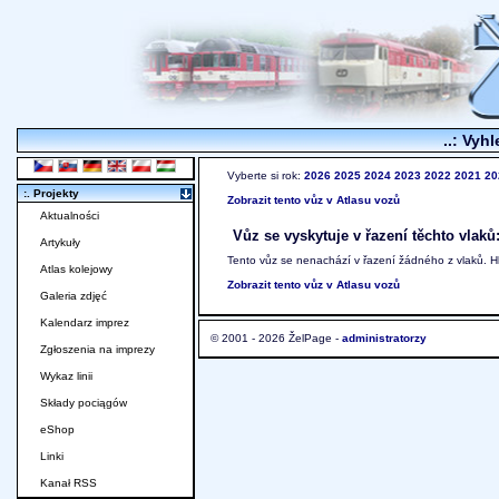
..: Vyhl
Vyberte si rok:
2026
2025
2024
2023
2022
2021
20
:. Projekty
Zobrazit tento vůz v Atlasu vozů
Aktualności
Vůz se vyskytuje v řazení těchto vlaků
Artykuły
Tento vůz se nenachází v řazení žádného z vlaků. 
Atlas kolejowy
Zobrazit tento vůz v Atlasu vozů
Galeria zdjęć
Kalendarz imprez
© 2001 - 2026 ŽelPage -
administratorzy
Zgłoszenia na imprezy
Wykaz linii
Składy pociągów
eShop
Linki
Kanał RSS