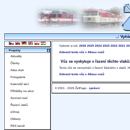
..: Vyhl
Vyberte si rok:
2026
2025
2024
2023
2022
2021
20
:. Projekty
Zobrazit tento vůz v Atlasu vozů
Aktuality
Vůz se vyskytuje v řazení těchto vlaků
Články
Tento vůz se nenachází v řazení žádného z vlaků. 
Atlas drah
Zobrazit tento vůz v Atlasu vozů
Fotogalerie
Kalendář akcí
© 2001 - 2026 ŽelPage -
správci
Přihlášky na akce
Seznam tratí
Řazení vlaků
eShop
Odkazy
RSS kanál