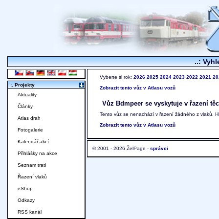
..: Vyhl
Vyberte si rok:
2026
2025
2024
2023
2022
2021
20
:. Projekty
Zobrazit tento vůz v Atlasu vozů
Aktuality
Vůz Bdmpeer se vyskytuje v řazení těc
Články
Tento vůz se nenachází v řazení žádného z vlaků. 
Atlas drah
Zobrazit tento vůz v Atlasu vozů
Fotogalerie
Kalendář akcí
© 2001 - 2026 ŽelPage -
správci
Přihlášky na akce
Seznam tratí
Řazení vlaků
eShop
Odkazy
RSS kanál