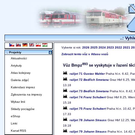
..: Vyhl
Vyberte si rok:
2026
2025
2024
2023
2022
2021
20
:. Projekty
Zobrazit tento vůz v Atlasu vozů
Aktualności
893
Vůz Bmpz
se vyskytuje v řazení těc
Artykuły
Atlas kolejowy
railjet 71
Gustav Mahler
Praha hl.n. 6.42, Par
railjet 72
Bedřich Smetana
Graz Hbf 6.25, Wie
Galeria zdjęć
13.18
Kalendarz imprez
railjet 73
Bedřich Smetana
Praha hl.n. 8.42, 
Zgłoszenia na imprezy
railjet 74
Franz Schubert
Graz Hbf 8.25, Wien 
Wykaz linii
15.18
railjet 75
Franz Schubert
Praha hl.n. 10.42, P
Składy pociągów
17.33
eShop
railjet 78
Johann Strauss
Graz Hbf 12.25, Wie
Linki
19.18
Kanał RSS
railjet 79
Johann Strauss
Praha hl.n. 14.42, 