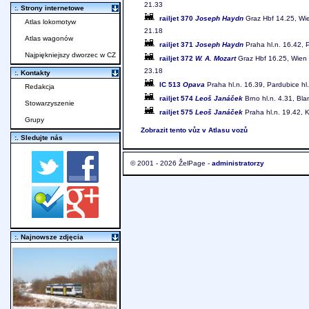
21.33
:. Strony internetowe
railjet 370
Joseph Haydn
Graz Hbf 14.25, Wie
Atlas lokomotyw
21.18
Atlas wagonów
railjet 371
Joseph Haydn
Praha hl.n. 16.42, 
Najpiękniejszy dworzec w CZ
railjet 372
W. A. Mozart
Graz Hbf 16.25, Wien H
23.18
:. Kontakty
IC 513
Opava
Praha hl.n. 16.39, Pardubice hl
Redakcja
railjet 574
Leoš Janáček
Brno hl.n. 4.31, Bla
Stowarzyszenie
railjet 575
Leoš Janáček
Praha hl.n. 19.42, K
Grupy
Zobrazit tento vůz v Atlasu vozů
:. Sledujte nás
© 2001 - 2026 ŽelPage -
administratorzy
:. Najnowsze zdjęcia