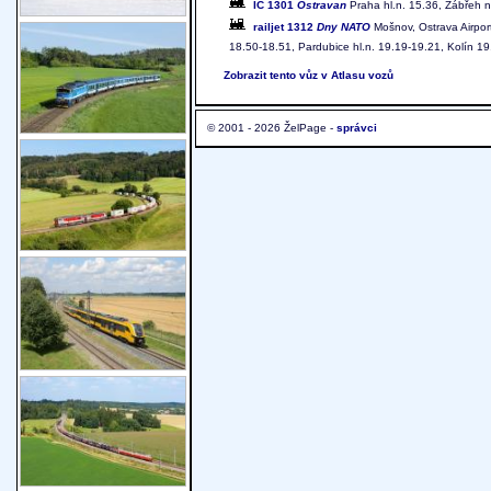
IC 1301
Ostravan
Praha hl.n. 15.36, Zábřeh n
railjet 1312
Dny NATO
Mošnov, Ostrava Airpor
18.50-18.51, Pardubice hl.n. 19.19-19.21, Kolín 19
Zobrazit tento vůz v Atlasu vozů
© 2001 - 2026 ŽelPage -
správci