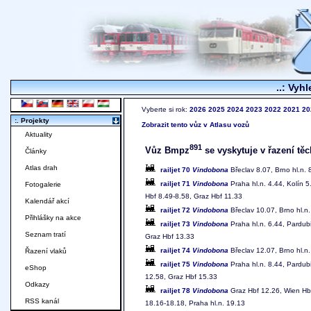
..: Vyhl
Vyberte si rok:
2026
2025
2024
2023
2022
2021
20
:. Projekty
Zobrazit tento vůz v Atlasu vozů
Aktuality
891
Vůz Bmpz
se vyskytuje v řazení těc
Články
Atlas drah
railjet 70
Vindobona
Břeclav 8.07, Brno hl.n. 
railjet 71
Vindobona
Praha hl.n. 4.44, Kolín 5
Fotogalerie
Hbf 8.49-8.58, Graz Hbf 11.33
Kalendář akcí
railjet 72
Vindobona
Břeclav 10.07, Brno hl.n
Přihlášky na akce
railjet 73
Vindobona
Praha hl.n. 6.44, Pardubi
Seznam tratí
Graz Hbf 13.33
railjet 74
Vindobona
Břeclav 12.07, Brno hl.n
Řazení vlaků
railjet 75
Vindobona
Praha hl.n. 8.44, Pardubi
eShop
12.58, Graz Hbf 15.33
Odkazy
railjet 78
Vindobona
Graz Hbf 12.26, Wien Hbf
RSS kanál
18.16-18.18, Praha hl.n. 19.13