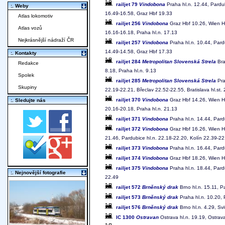
railjet 79
Vindobona
Praha hl.n. 12.44, Pardu
:. Weby
16.49-16.58, Graz Hbf 19.33
Atlas lokomotiv
railjet 256
Vindobona
Graz Hbf 10.26, Wien Hb
Atlas vozů
16.16-16.18, Praha hl.n. 17.13
Nejkrásnější nádraží ČR
railjet 257
Vindobona
Praha hl.n. 10.44, Pard
14.49-14.58, Graz Hbf 17.33
:. Kontakty
railjet 284
Metropolitan Slovenská Strela
Bra
Redakce
8.18, Praha hl.n. 9.13
Spolek
railjet 285
Metropolitan Slovenská Strela
Pra
Skupiny
22.19-22.21, Břeclav 22.52-22.55, Bratislava hl.st.
railjet 370
Vindobona
Graz Hbf 14.26, Wien Hb
:. Sledujte nás
20.16-20.18, Praha hl.n. 21.13
railjet 371
Vindobona
Praha hl.n. 14.44, Pard
railjet 372
Vindobona
Graz Hbf 16.26, Wien Hb
21.46, Pardubice hl.n. 22.18-22.20, Kolín 22.39-22
railjet 373
Vindobona
Praha hl.n. 16.44, Pard
railjet 374
Vindobona
Graz Hbf 18.26, Wien Hb
railjet 375
Vindobona
Praha hl.n. 18.44, Pard
:. Nejnovější fotografie
22.49
railjet 572
Brněnský drak
Brno hl.n. 15.11, P
railjet 573
Brněnský drak
Praha hl.n. 10.20, 
railjet 576
Brněnský drak
Brno hl.n. 4.29, Sv
IC 1300
Ostravan
Ostrava hl.n. 19.19, Ostrav