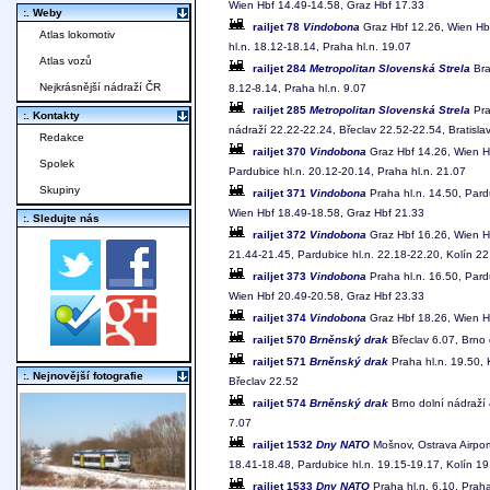
Wien Hbf 14.49-14.58, Graz Hbf 17.33
:. Weby
railjet 78
Vindobona
Graz Hbf 12.26, Wien Hbf
Atlas lokomotiv
hl.n. 18.12-18.14, Praha hl.n. 19.07
Atlas vozů
railjet 284
Metropolitan Slovenská Strela
Bra
Nejkrásnější nádraží ČR
8.12-8.14, Praha hl.n. 9.07
railjet 285
Metropolitan Slovenská Strela
Pra
:. Kontakty
nádraží 22.22-22.24, Břeclav 22.52-22.54, Bratislav
Redakce
railjet 370
Vindobona
Graz Hbf 14.26, Wien Hb
Spolek
Pardubice hl.n. 20.12-20.14, Praha hl.n. 21.07
Skupiny
railjet 371
Vindobona
Praha hl.n. 14.50, Pard
Wien Hbf 18.49-18.58, Graz Hbf 21.33
:. Sledujte nás
railjet 372
Vindobona
Graz Hbf 16.26, Wien Hb
21.44-21.45, Pardubice hl.n. 22.18-22.20, Kolín 22
railjet 373
Vindobona
Praha hl.n. 16.50, Pard
Wien Hbf 20.49-20.58, Graz Hbf 23.33
railjet 374
Vindobona
Graz Hbf 18.26, Wien Hb
railjet 570
Brněnský drak
Břeclav 6.07, Brno 
railjet 571
Brněnský drak
Praha hl.n. 19.50, 
:. Nejnovější fotografie
Břeclav 22.52
railjet 574
Brněnský drak
Brno dolní nádraží 
7.07
railjet 1532
Dny NATO
Mošnov, Ostrava Airpor
18.41-18.48, Pardubice hl.n. 19.15-19.17, Kolín 1
railjet 1533
Dny NATO
Praha hl.n. 6.10, Praha