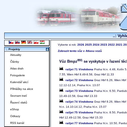
..: Vyhl
Vyberte si rok:
2026
2025
2024
2023
2022
2021
20
:. Projekty
Zobrazit tento vůz v Atlasu vozů
Aktuality
891
Vůz Bmpz
se vyskytuje v řazení těc
Články
Atlas drah
railjet 71
Vindobona
Praha hl.n. 4.48, Kolín 5
7.55, Wien Hbf 8.49-8.58, Graz Hbf 11.33
Fotogalerie
railjet 72
Vindobona
Graz Hbf 6.26, Wien Hbf 
Kalendář akcí
12.12-12.14, Praha hl.n. 13.07
Přihlášky na akce
railjet 73
Vindobona
Praha hl.n. 6.50, Pardubi
Seznam tratí
10.49-10.58, Graz Hbf 13.33
railjet 74
Vindobona
Graz Hbf 8.26, Wien Hbf 
Řazení vlaků
hl.n. 14.10-14.12, Praha hl.n. 15.07
eShop
railjet 75
Vindobona
Praha hl.n. 8.50, Pardub
Odkazy
Hbf 12.49-12.58, Graz Hbf 15.33
RSS kanál
railjet 77
Vindobona
Praha hl.n. 10.50, Pardu