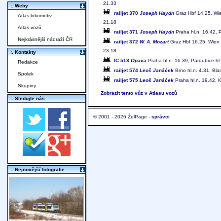
21.33
:. Weby
railjet 370
Joseph Haydn
Graz Hbf 14.25, Wie
Atlas lokomotiv
21.18
Atlas vozů
railjet 371
Joseph Haydn
Praha hl.n. 16.42, 
Nejkrásnější nádraží ČR
railjet 372
W. A. Mozart
Graz Hbf 16.25, Wien H
23.18
:. Kontakty
IC 513
Opava
Praha hl.n. 16.39, Pardubice hl
Redakce
railjet 574
Leoš Janáček
Brno hl.n. 4.31, Bla
Spolek
railjet 575
Leoš Janáček
Praha hl.n. 19.42, K
Skupiny
Zobrazit tento vůz v Atlasu vozů
:. Sledujte nás
© 2001 - 2026 ŽelPage -
správci
:. Nejnovější fotografie