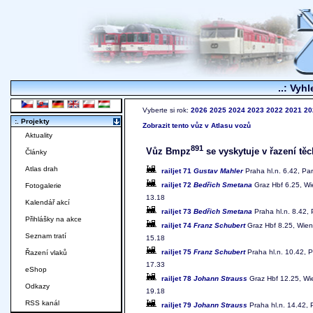
..: Vyhl
Vyberte si rok:
2026
2025
2024
2023
2022
2021
20
:. Projekty
Zobrazit tento vůz v Atlasu vozů
Aktuality
891
Vůz Bmpz
se vyskytuje v řazení těc
Články
Atlas drah
railjet 71
Gustav Mahler
Praha hl.n. 6.42, Par
railjet 72
Bedřich Smetana
Graz Hbf 6.25, Wie
Fotogalerie
13.18
Kalendář akcí
railjet 73
Bedřich Smetana
Praha hl.n. 8.42, 
Přihlášky na akce
railjet 74
Franz Schubert
Graz Hbf 8.25, Wien 
Seznam tratí
15.18
railjet 75
Franz Schubert
Praha hl.n. 10.42, P
Řazení vlaků
17.33
eShop
railjet 78
Johann Strauss
Graz Hbf 12.25, Wie
Odkazy
19.18
RSS kanál
railjet 79
Johann Strauss
Praha hl.n. 14.42, 