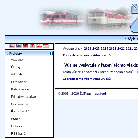
..: Vyhl
Vyberte si rok:
2026
2025
2024
2023
2022
2021
20
:. Projekty
Zobrazit tento vůz v Atlasu vozů
Aktuality
Vůz se vyskytuje v řazení těchto vlaků
Články
Tento vůz se nenachází v řazení žádného z vlaků. 
Atlas drah
Zobrazit tento vůz v Atlasu vozů
Fotogalerie
Kalendář akcí
© 2001 - 2026 ŽelPage -
správci
Přihlášky na akce
Seznam tratí
Řazení vlaků
eShop
Odkazy
RSS kanál