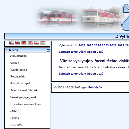
..: Vyhl
Vyberte si rok:
2026
2025
2024
2023
2022
2021
20
:. Tervek
Zobrazit tento vůz v Atlasu vozů
Aktualitások
Vůz se vyskytuje v řazení těchto vlaků
Cikkek
Tento vůz se nenachází v řazení žádného z vlaků. 
Vasúti atlasz
Zobrazit tento vůz v Atlasu vozů
Fotogaléria
Eseménynaptár
© 2001 - 2026 ŽelPage -
Felelősök
Jelentkezési űrlapok
Vasúti pályajegyzék
Szerelvényösszeállítás
eShop
Linkek
RSS sáv