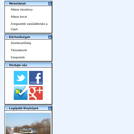
:. Weboldalak
Atlasz mozdony
Atlasz kocsi
A legszebb vasútállomás a
Cseh
:. Elérhetőségek
Szerkesztőség
Társulatunk
Csoportok
:. Sledujte nás
:. Legújabb fényképek