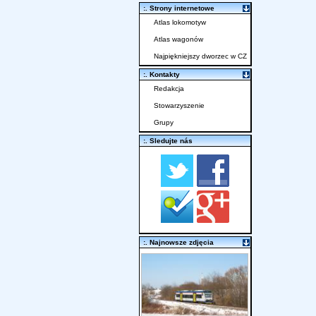
:. Strony internetowe
Atlas lokomotyw
Atlas wagonów
Najpiękniejszy dworzec w CZ
:. Kontakty
Redakcja
Stowarzyszenie
Grupy
:. Sledujte nás
:. Najnowsze zdjęcia