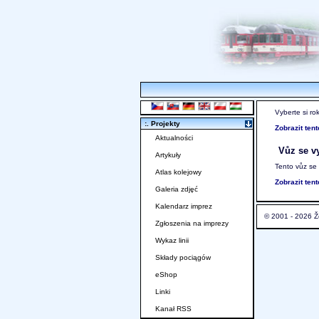
Vyberte si ro
:. Projekty
Zobrazit ten
Aktualności
Vůz se vy
Artykuły
Tento vůz se
Atlas kolejowy
Zobrazit ten
Galeria zdjęć
Kalendarz imprez
© 2001 - 2026 Ž
Zgłoszenia na imprezy
Wykaz linii
Składy pociągów
eShop
Linki
Kanał RSS