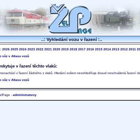
..: Vyhledání vozu v řazení :..
k:
2026
2025
2024
2023
2022
2021
2020
2019
2018
2017
2016
2015
2014
2013
2012
2011
2
to vůz v Atlasu vozů
skytuje v řazení těchto vlaků:
 nenachází v řazení žádného z vlaků. Hledání ovšem nezohledňuje dosud neschválená řazení vl
to vůz v Atlasu vozů
elPage -
administratorzy