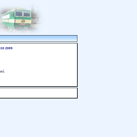
010
2009
aků.