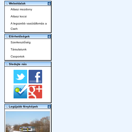
:. Weboldalak
Atlasz mozdony
Atlasz kocsi
A legszebb vasútállomás a
Cseh
:. Elérhetőségek
Szerkesztőség
Társulatunk
Csoportok
:. Sledujte nás
:. Legújabb fényképek