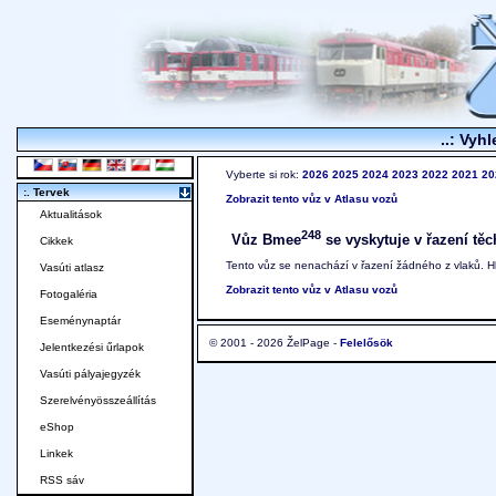
..: Vyhl
Vyberte si rok:
2026
2025
2024
2023
2022
2021
20
:. Tervek
Zobrazit tento vůz v Atlasu vozů
Aktualitások
248
Vůz Bmee
se vyskytuje v řazení těc
Cikkek
Tento vůz se nenachází v řazení žádného z vlaků. 
Vasúti atlasz
Zobrazit tento vůz v Atlasu vozů
Fotogaléria
Eseménynaptár
© 2001 - 2026 ŽelPage -
Felelősök
Jelentkezési űrlapok
Vasúti pályajegyzék
Szerelvényösszeállítás
eShop
Linkek
RSS sáv