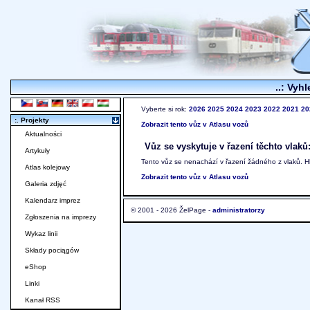
..: Vyhl
Vyberte si rok:
2026
2025
2024
2023
2022
2021
20
:. Projekty
Zobrazit tento vůz v Atlasu vozů
Aktualności
Vůz se vyskytuje v řazení těchto vlaků
Artykuły
Tento vůz se nenachází v řazení žádného z vlaků. 
Atlas kolejowy
Zobrazit tento vůz v Atlasu vozů
Galeria zdjęć
Kalendarz imprez
© 2001 - 2026 ŽelPage -
administratorzy
Zgłoszenia na imprezy
Wykaz linii
Składy pociągów
eShop
Linki
Kanał RSS