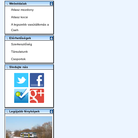
:. Weboldalak
Atlasz mozdony
Atlasz kocsi
A legszebb vasútállomás a
Cseh
:. Elérhetőségek
Szerkesztőség
Társulatunk
Csoportok
:. Sledujte nás
:. Legújabb fényképek