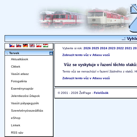
..: Vyhl
Vyberte si rok:
2026
2025
2024
2023
2022
2021
20
:. Tervek
Zobrazit tento vůz v Atlasu vozů
Aktualitások
Vůz se vyskytuje v řazení těchto vlaků
Cikkek
Tento vůz se nenachází v řazení žádného z vlaků. 
Vasúti atlasz
Zobrazit tento vůz v Atlasu vozů
Fotogaléria
Eseménynaptár
© 2001 - 2026 ŽelPage -
Felelősök
Jelentkezési űrlapok
Vasúti pályajegyzék
Szerelvényösszeállítás
eShop
Linkek
RSS sáv