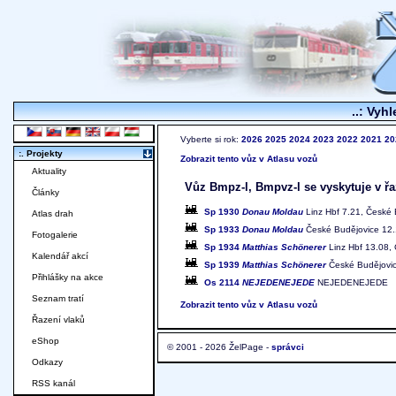
..: Vyhl
Vyberte si rok:
2026
2025
2024
2023
2022
2021
20
:. Projekty
Zobrazit tento vůz v Atlasu vozů
Aktuality
Vůz Bmpz-l, Bmpvz-l se vyskytuje v řa
Články
Sp 1930
Donau Moldau
Linz Hbf 7.21, České 
Atlas drah
Sp 1933
Donau Moldau
České Budějovice 12.1
Fotogalerie
Sp 1934
Matthias Schönerer
Linz Hbf 13.08,
Kalendář akcí
Sp 1939
Matthias Schönerer
České Budějovic
Přihlášky na akce
Os 2114
NEJEDENEJEDE
NEJEDENEJEDE
Seznam tratí
Zobrazit tento vůz v Atlasu vozů
Řazení vlaků
eShop
© 2001 - 2026 ŽelPage -
správci
Odkazy
RSS kanál