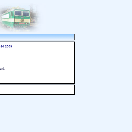
010
2009
aků.