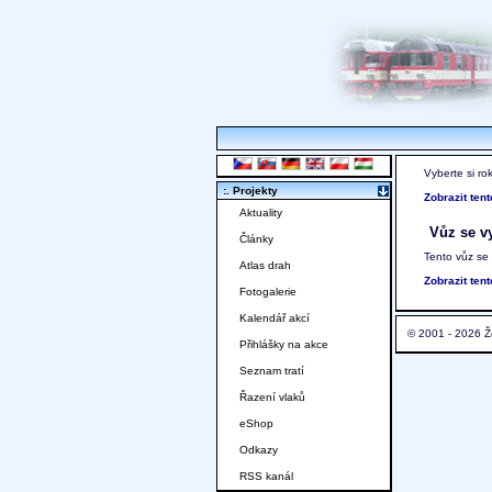
Vyberte si ro
:. Projekty
Zobrazit ten
Aktuality
Vůz se vy
Články
Tento vůz se
Atlas drah
Zobrazit ten
Fotogalerie
Kalendář akcí
© 2001 - 2026 Ž
Přihlášky na akce
Seznam tratí
Řazení vlaků
eShop
Odkazy
RSS kanál