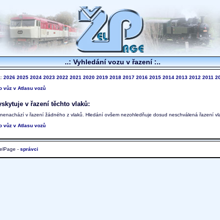
..: Vyhledání vozu v řazení :..
k:
2026
2025
2024
2023
2022
2021
2020
2019
2018
2017
2016
2015
2014
2013
2012
2011
2
to vůz v Atlasu vozů
skytuje v řazení těchto vlaků:
 nenachází v řazení žádného z vlaků. Hledání ovšem nezohledňuje dosud neschválená řazení vl
to vůz v Atlasu vozů
elPage -
správci