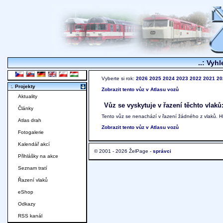
..: Vyhl
Vyberte si rok:
2026
2025
2024
2023
2022
2021
20
:. Projekty
Zobrazit tento vůz v Atlasu vozů
Aktuality
Vůz se vyskytuje v řazení těchto vlaků
Články
Tento vůz se nenachází v řazení žádného z vlaků. 
Atlas drah
Zobrazit tento vůz v Atlasu vozů
Fotogalerie
Kalendář akcí
© 2001 - 2026 ŽelPage -
správci
Přihlášky na akce
Seznam tratí
Řazení vlaků
eShop
Odkazy
RSS kanál