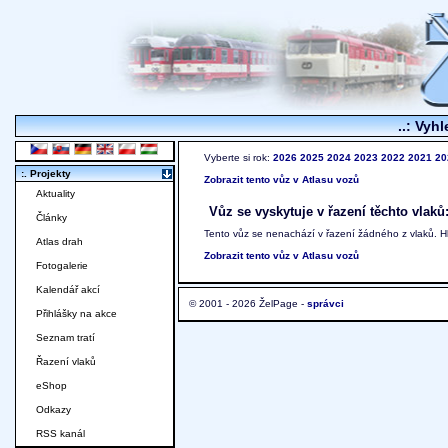
..: Vyhl
Vyberte si rok:
2026
2025
2024
2023
2022
2021
20
:. Projekty
Zobrazit tento vůz v Atlasu vozů
Aktuality
Vůz se vyskytuje v řazení těchto vlaků
Články
Tento vůz se nenachází v řazení žádného z vlaků. 
Atlas drah
Zobrazit tento vůz v Atlasu vozů
Fotogalerie
Kalendář akcí
© 2001 - 2026 ŽelPage -
správci
Přihlášky na akce
Seznam tratí
Řazení vlaků
eShop
Odkazy
RSS kanál