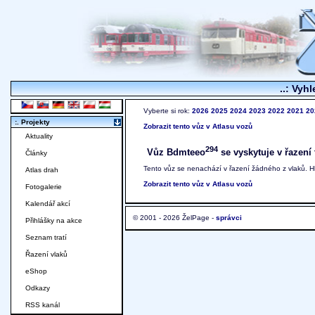
..: Vyhl
Vyberte si rok:
2026
2025
2024
2023
2022
2021
20
:. Projekty
Zobrazit tento vůz v Atlasu vozů
Aktuality
294
Vůz Bdmteeo
se vyskytuje v řazení 
Články
Tento vůz se nenachází v řazení žádného z vlaků. 
Atlas drah
Zobrazit tento vůz v Atlasu vozů
Fotogalerie
Kalendář akcí
© 2001 - 2026 ŽelPage -
správci
Přihlášky na akce
Seznam tratí
Řazení vlaků
eShop
Odkazy
RSS kanál