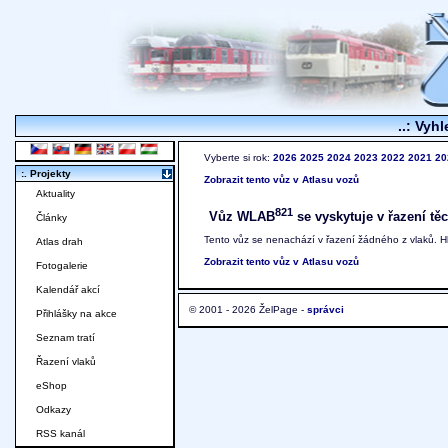
..: Vyhl
Vyberte si rok:
2026
2025
2024
2023
2022
2021
20
:. Projekty
Zobrazit tento vůz v Atlasu vozů
Aktuality
821
Vůz WLAB
se vyskytuje v řazení těc
Články
Tento vůz se nenachází v řazení žádného z vlaků. 
Atlas drah
Zobrazit tento vůz v Atlasu vozů
Fotogalerie
Kalendář akcí
© 2001 - 2026 ŽelPage -
správci
Přihlášky na akce
Seznam tratí
Řazení vlaků
eShop
Odkazy
RSS kanál