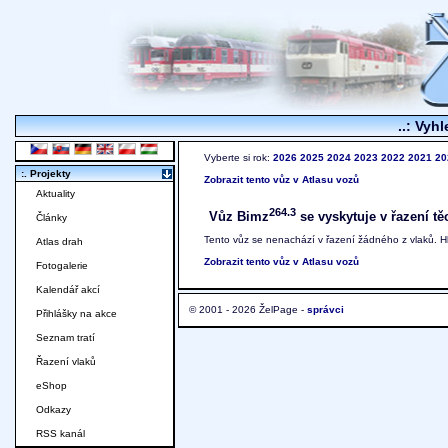
..: Vyhl
Vyberte si rok:
2026
2025
2024
2023
2022
2021
20
:. Projekty
Zobrazit tento vůz v Atlasu vozů
Aktuality
264.3
Vůz Bimz
se vyskytuje v řazení tě
Články
Tento vůz se nenachází v řazení žádného z vlaků. 
Atlas drah
Zobrazit tento vůz v Atlasu vozů
Fotogalerie
Kalendář akcí
© 2001 - 2026 ŽelPage -
správci
Přihlášky na akce
Seznam tratí
Řazení vlaků
eShop
Odkazy
RSS kanál