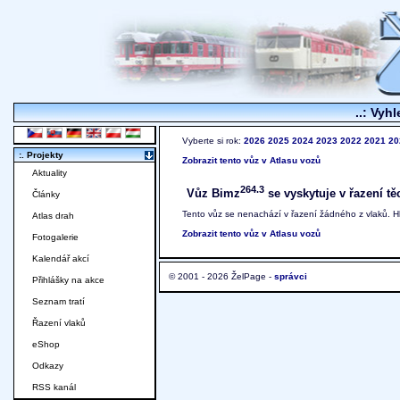
..: Vyhl
Vyberte si rok:
2026
2025
2024
2023
2022
2021
20
:. Projekty
Zobrazit tento vůz v Atlasu vozů
Aktuality
264.3
Vůz Bimz
se vyskytuje v řazení tě
Články
Tento vůz se nenachází v řazení žádného z vlaků. 
Atlas drah
Zobrazit tento vůz v Atlasu vozů
Fotogalerie
Kalendář akcí
© 2001 - 2026 ŽelPage -
správci
Přihlášky na akce
Seznam tratí
Řazení vlaků
eShop
Odkazy
RSS kanál