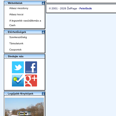
:. Weboldalak
Atlasz mozdony
© 2001 - 2026 ŽelPage -
Felelősök
Atlasz kocsi
A legszebb vasútállomás a
Cseh
:. Elérhetőségek
Szerkesztőség
Társulatunk
Csoportok
:. Sledujte nás
:. Legújabb fényképek