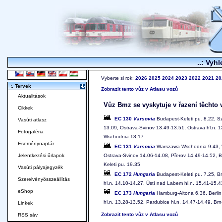
..: Vyhl
Vyberte si rok:
2026
2025
2024
2023
2022
2021
20
:. Tervek
Zobrazit tento vůz v Atlasu vozů
Aktualitások
Vůz Bmz se vyskytuje v řazení těchto 
Cikkek
EC 130
Varsovia
Budapest-Keleti pu. 8.22, Sz
Vasúti atlasz
13.09, Ostrava-Svinov 13.49-13.51, Ostrava hl.n.
Fotogaléria
Wschodnia 18.17
Eseménynaptár
EC 131
Varsovia
Warszawa Wschodnia 9.43, W
Ostrava-Svinov 14.06-14.08, Přerov 14.49-14.52, B
Jelentkezési űrlapok
Keleti pu. 19.35
Vasúti pályajegyzék
EC 172
Hungaria
Budapest-Keleti pu. 7.25, Bra
Szerelvényösszeállítás
hl.n. 14.10-14.27, Ústí nad Labem hl.n. 15.41-15.
eShop
EC 173
Hungaria
Hamburg-Altona 6.36, Berlin 
hl.n. 13.28-13.52, Pardubice hl.n. 14.47-14.49, Brn
Linkek
Zobrazit tento vůz v Atlasu vozů
RSS sáv