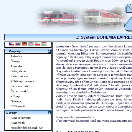
..: Systém BOHEMIA EXPRESS
Lovosice -
Osm měsíců po startu prvního vlaku z Lovo
z Lovosic do Hamburgu. Cílovou stanicí vlaku v Hambur
:. Projekty
terminál Hamburg Billwerder. Bohemiakombi tak úspěšn
Aktuality
dopravy z České republiky a jejich provázání s evropskou
Po skončení provozu vlaků RoLa v roce 2004 se tak Lo
Články
stávají stále významnějším místem. Pozitivní zkušenosti 
Atlas drah
tom, že vlak z Hamburgu nekončí svou jízdu v Drážďanech
Fotogalerie
Díky dobré kvalitě práce lovosických mohla pak Bohemia
Přímým vlakovým propojením Lovosic s terminálem Hamb
Kalendář akcí
ložné jednotky typu sedlových návěsů, výměnných násta
Přihlášky na akce
přepravovány přes přístavy Kiel, Lübeck a Rostock do šv
Halsberg, Sundswall a Oslo (Alnabru). Z Alnabru jsou k 
Seznam tratí
přepravy až do těchto vzdálených terminálů. Zákazník,
Řazení vlaků
vyzvednout ve švédském Trelleborgu.
Vlaky z Lovosic budou odjíždět pravidelně třikrát týd
eShop
hodin jízdy. Kvalitní nabídka přepravy po železnici v
Odkazy
existujícím vlakovém spojení do Duisburgu - speditéři 
RSS kanál
silnici. V tomto systému se tak vztah silnice k železni
tachografů a stále přísnějších kontrol řidičů kamionů a
:. Weby
Zdroj: www.bohemiakombi.cz
Atlas lokomotiv
Více informací naleznete také na my.opera.com/eurocity
Atlas vozů
Nejkrásnější nádraží ČR