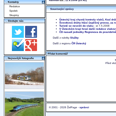
Railman
|
11.8.2006 (20:42)
:. Kontakty
Redakce
Související zprávy
Spolek
Skupiny
Ústecký kraj chystá kontroly vlaků, Kozí drá
:. Sledujte nás
Švestková dráha hlásí úspěšný provoz, za ro
Turisté se nevešli do vlaku
- st 7.5.2008
V Ústeckém kraji hrozí další redukce vlako
ČD nasadí jednotky Regionova do pravideln
Další z rubriky
Služby
Další z regionu
ČR Ústecký
Přidat komentář
:. Nejnovější fotografie
Před vlo
© 2001 - 2026 ŽelPage -
správci