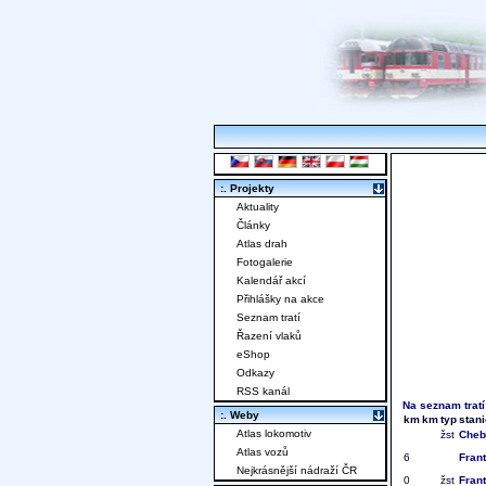
:. Projekty
Aktuality
Články
Atlas drah
Fotogalerie
Kalendář akcí
Přihlášky na akce
Seznam tratí
Řazení vlaků
eShop
Odkazy
RSS kanál
Na seznam tratí
:. Weby
km
km
typ
stan
Atlas lokomotiv
žst
Cheb
Atlas vozů
6
Fran
Nejkrásnější nádraží ČR
0
žst
Fran