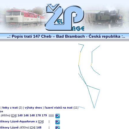
..: Popis trati 147 Cheb – Bad Brambach - Česká republika :..
|
fotky z trati
(2) |
výluky dnes
|
řazení vlaků na trati
(11)
ice
(460m)
[
CH
]
140
146
148
178
179
||||||
tiškovy Lázně-Aquaforum z
[
CH
]
|
tiškovy Lázně
(450m)
[
CH
]
148
|