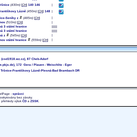
Tršnice
(430m)
[
CH
]
140
146
|
Františkovy Lázně
(450m)
[
CH
]
148
|
|
ice-Seníky z
(485m)
[
CH
]
anov
(510m)
[
CH
]
|
á 3 státní hranice
||||||
á 3 státní hranice
||||||
|
ná z
(545m)
[
CH
]
|
nov státní hranice
(559m)
[
CH
]
 (csd1918.wz.cz), 87 Cheb-Adorf
pkjs.de), 172 Gera / Plauen - Weischlitz - Eger
 Tršnice-Františkovy Lázně-Plesná-Bad Brambach DR
elPage -
správci
poskytovány bez záruky.
í přehledy výluk
ČD
a
ZSSK
.