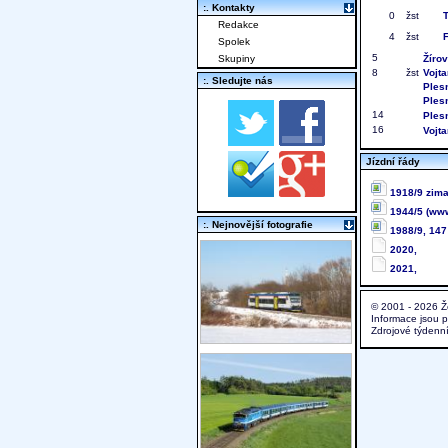
:. Kontakty
0
žst
Redakce
4
žst
Spolek
5
Skupiny
Žírov
8
žst
Vojt
:. Sledujte nás
Plesn
Plesn
14
Ples
16
Vojta
Jízdní řády
1918/9 zima
1944/5 (www.
:. Nejnovější fotografie
1988/9, 147
2020,
2021,
© 2001 - 2026 Ž
Informace jsou 
Zdrojové týdenn