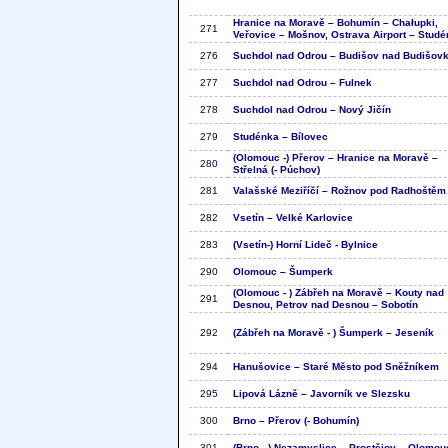
Hranice na Moravě – Bohumín – Chałupki,
271
Veřovice – Mošnov, Ostrava Airport – Stud
276
Suchdol nad Odrou – Budišov nad Budišov
277
Suchdol nad Odrou – Fulnek
278
Suchdol nad Odrou – Nový Jičín
279
Studénka – Bílovec
(Olomouc -) Přerov – Hranice na Moravě –
280
Střelná (- Púchov)
281
Valašské Meziříčí – Rožnov pod Radhoštěm
282
Vsetín – Velké Karlovice
283
(Vsetín-) Horní Lideč - Bylnice
290
Olomouc – Šumperk
(Olomouc - ) Zábřeh na Moravě – Kouty nad
291
Desnou, Petrov nad Desnou – Sobotín
292
(Zábřeh na Moravě - ) Šumperk – Jeseník
294
Hanušovice – Staré Město pod Sněžníkem
295
Lipová Lázně – Javorník ve Slezsku
300
Brno – Přerov (- Bohumín)
301
(Brno - ) Nezamyslice – Prostějov – Olomou