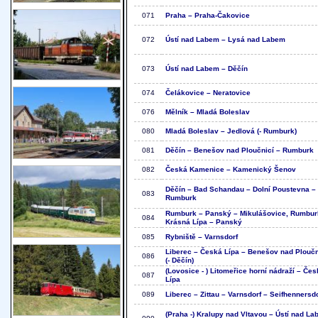
071
Praha – Praha-Čakovice
072
Ústí nad Labem – Lysá nad Labem
073
Ústí nad Labem – Děčín
074
Čelákovice – Neratovice
076
Mělník – Mladá Boleslav
080
Mladá Boleslav – Jedlová (- Rumburk)
081
Děčín – Benešov nad Ploučnicí – Rumburk
082
Česká Kamenice – Kamenický Šenov
Děčín – Bad Schandau – Dolní Poustevna –
083
Rumburk
Rumburk – Panský – Mikulášovice, Rumbur
084
Krásná Lípa – Panský
085
Rybniště – Varnsdorf
Liberec – Česká Lípa – Benešov nad Ploučn
086
(- Děčín)
(Lovosice - ) Litomeřice horní nádraží – Če
087
Lípa
089
Liberec – Zittau – Varnsdorf – Seifhennersd
(Praha -) Kralupy nad Vltavou – Ústí nad L