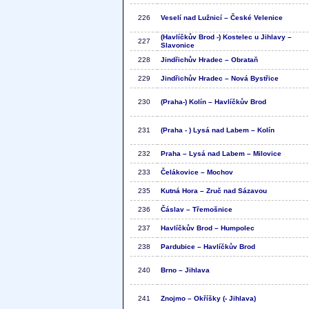
226
Veselí nad Lužnicí – České Velenice
(Havlíčkův Brod -) Kostelec u Jihlavy –
227
Slavonice
228
Jindřichův Hradec – Obrataň
229
Jindřichův Hradec – Nová Bystřice
230
(Praha-) Kolín – Havlíčkův Brod
231
(Praha - ) Lysá nad Labem – Kolín
232
Praha – Lysá nad Labem – Milovice
233
Čelákovice – Mochov
235
Kutná Hora – Zruč nad Sázavou
236
Čáslav – Třemošnice
237
Havlíčkův Brod – Humpolec
238
Pardubice – Havlíčkův Brod
240
Brno – Jihlava
241
Znojmo – Okříšky (- Jihlava)