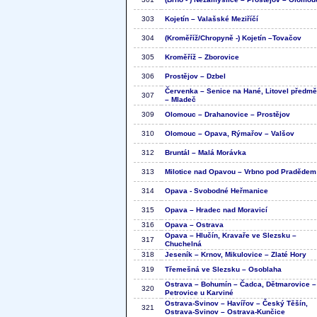
303
Kojetín – Valašské Meziříčí
304
(Kroměříž/Chropyně -) Kojetín –Tovačov
305
Kroměříž – Zborovice
306
Prostějov – Dzbel
Červenka – Senice na Hané, Litovel předmě
307
– Mladeč
309
Olomouc – Drahanovice – Prostějov
310
Olomouc – Opava, Rýmařov – Valšov
312
Bruntál – Malá Morávka
313
Milotice nad Opavou – Vrbno pod Pradědem
314
Opava - Svobodné Heřmanice
315
Opava – Hradec nad Moravicí
316
Opava – Ostrava
Opava – Hlučín, Kravaře ve Slezsku –
317
Chuchelná
318
Jeseník – Krnov, Mikulovice – Zlaté Hory
319
Třemešná ve Slezsku – Osoblaha
Ostrava – Bohumín – Čadca, Dětmarovice –
320
Petrovice u Karviné
Ostrava-Svinov – Havířov – Český Těšín,
321
Ostrava-Svinov – Ostrava-Kunčice