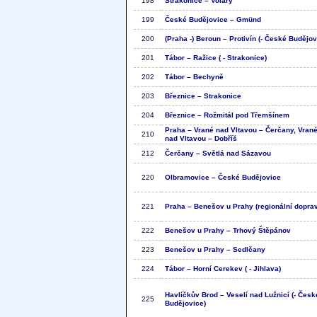
198
Strakonice – Volary
199
České Budějovice – Gmünd
200
(Praha -) Beroun – Protivín (- České Budějov
201
Tábor – Ražice ( - Strakonice)
202
Tábor – Bechyně
203
Březnice – Strakonice
204
Březnice – Rožmitál pod Třemšínem
Praha – Vrané nad Vltavou – Čerčany, Vran
210
nad Vltavou – Dobříš
212
Čerčany – Světlá nad Sázavou
220
Olbramovice – České Budějovice
221
Praha – Benešov u Prahy (regionální dopra
222
Benešov u Prahy – Trhový Štěpánov
223
Benešov u Prahy – Sedlčany
224
Tábor – Horní Cerekev ( - Jihlava)
Havlíčkův Brod – Veselí nad Lužnicí (- Česk
225
Budějovice)