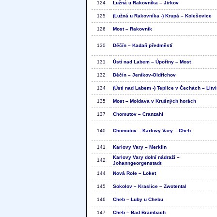
124
Lužná u Rakovníka – Jirkov
125
(Lužná u Rakovníka -) Krupá – Kolešovice
126
Most – Rakovník
130
Děčín – Kadaň předměstí
131
Ústí nad Labem – Úpořiny – Most
132
Děčín – Jeníkov-Oldřichov
134
(Ústí nad Labem -) Teplice v Čechách – Litv
135
Most – Moldava v Krušných horách
137
Chomutov – Cranzahl
140
Chomutov – Karlovy Vary – Cheb
141
Karlovy Vary – Merklín
Karlovy Vary dolní nádraží –
142
Johanngeorgenstadt
144
Nová Role – Loket
145
Sokolov – Kraslice – Zwotental
146
Cheb – Luby u Chebu
147
Cheb – Bad Brambach