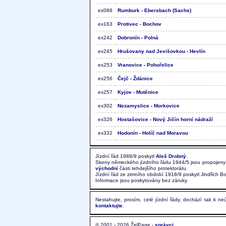
ex088
Rumburk - Ebersbach (Sachs)
ex163
Protivec - Bochov
ex242
Dobronín - Polná
ex245
Hrušovany nad Jevišovkou - Hevlín
ex253
Vranovice - Pohořelice
ex256
Čejč - Ždánice
ex257
Kyjov - Mutěnice
ex302
Nezamyslice - Morkovice
ex326
Hostašovice - Nový Jičín horní nádraží
ex332
Hodonín - Holíč nad Moravou
Jízdní řád 1988/9 poskytl
Aleš Drobný
.
Skeny německého jízdního řádu 1944/5 jsou propojeny
východní
části tehdejšího protektorátu.
Jízdní řád ze zimního období 1918/9 poskytl Jindřich B
Informace jsou poskytovány bez záruky.
Nestahujte, prosím, celé jízdní řády, dochází tak k n
kontaktujte
.
© 2001 - 2026 ŽelPage -
správci