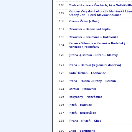
148
Cheb – Hranice v Čechách, Aš – Selb-Plößb
Karlovy Vary dolní nádraží– Mariánské Lázn
149
Krásný Jez – Horní Slavkov-Kounice
160
Plzeň – Žatec (- Most)
161
Rakovník – Bečov nad Teplou
162
Rakovník – Kralovice u Rakovníka
Kadaň – Vilémov u Kadaně – Kadaňský
164
Rohozec / Podbořany
170
(Praha -) Beroun – Plzeň – Klatovy
171
Praha – Beroun (regionální doprava)
172
Zadní Třebaň – Lochovice
173
Praha – Rudná u Prahy – Beroun
174
Beroun – Rakovník
175
Rokycany – Nezvěstice
176
Plzeň – Radnice
177
Plzeň – Bezdružice
178
(Praha - ) Plzeň – Cheb
179
Cheb – Schirnding