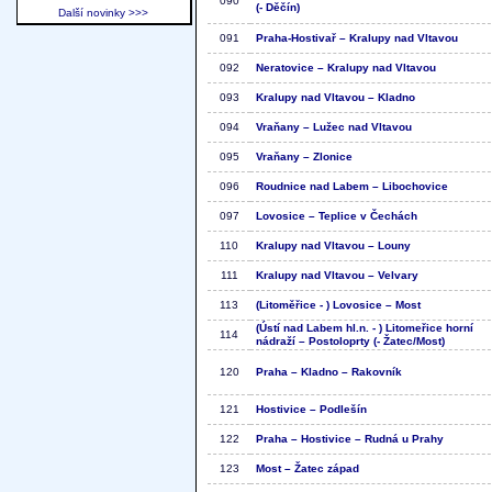
090
(- Děčín)
Další novinky >>>
091
Praha-Hostivař – Kralupy nad Vltavou
092
Neratovice – Kralupy nad Vltavou
093
Kralupy nad Vltavou – Kladno
094
Vraňany – Lužec nad Vltavou
095
Vraňany – Zlonice
096
Roudnice nad Labem – Libochovice
097
Lovosice – Teplice v Čechách
110
Kralupy nad Vltavou – Louny
111
Kralupy nad Vltavou – Velvary
113
(Litoměřice - ) Lovosice – Most
(Ústí nad Labem hl.n. - ) Litomeřice horní
114
nádraží – Postoloprty (- Žatec/Most)
120
Praha – Kladno – Rakovník
121
Hostivice – Podlešín
122
Praha – Hostivice – Rudná u Prahy
123
Most – Žatec západ