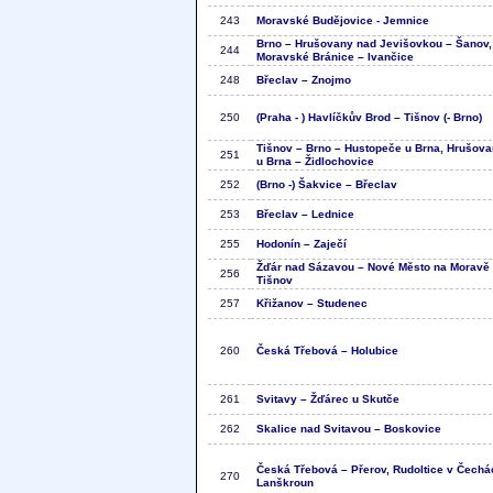
243
Moravské Budějovice - Jemnice
Brno – Hrušovany nad Jevišovkou – Šanov,
244
Moravské Bránice – Ivančice
248
Břeclav – Znojmo
250
(Praha - ) Havlíčkův Brod – Tišnov (- Brno)
Tišnov – Brno – Hustopeče u Brna, Hrušov
251
u Brna – Židlochovice
252
(Brno -) Šakvice – Břeclav
253
Břeclav – Lednice
255
Hodonín – Zaječí
Žďár nad Sázavou – Nové Město na Moravě
256
Tišnov
257
Křižanov – Studenec
260
Česká Třebová – Holubice
261
Svitavy – Žďárec u Skutče
262
Skalice nad Svitavou – Boskovice
Česká Třebová – Přerov, Rudoltice v Čechá
270
Lanškroun