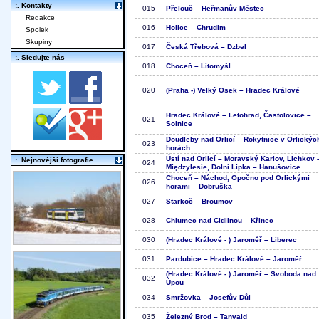
:. Kontakty
015
Přelouč – Heřmanův Městec
Redakce
016
Holice – Chrudim
Spolek
Skupiny
017
Česká Třebová – Dzbel
:. Sledujte nás
018
Choceň – Litomyšl
020
(Praha -) Velký Osek – Hradec Králové
Hradec Králové – Letohrad, Častolovice –
021
Solnice
Doudleby nad Orlicí – Rokytnice v Orlickýc
023
horách
Ústí nad Orlicí – Moravský Karlov, Lichkov 
:. Nejnovější fotografie
024
Międzylesie, Dolní Lipka – Hanušovice
Choceň – Náchod, Opočno pod Orlickými
026
horami – Dobruška
027
Starkoč – Broumov
028
Chlumec nad Cidlinou – Křinec
030
(Hradec Králové - ) Jaroměř – Liberec
031
Pardubice – Hradec Králové – Jaroměř
(Hradec Králové - ) Jaroměř – Svoboda nad
032
Úpou
034
Smržovka – Josefův Důl
035
Železný Brod – Tanvald