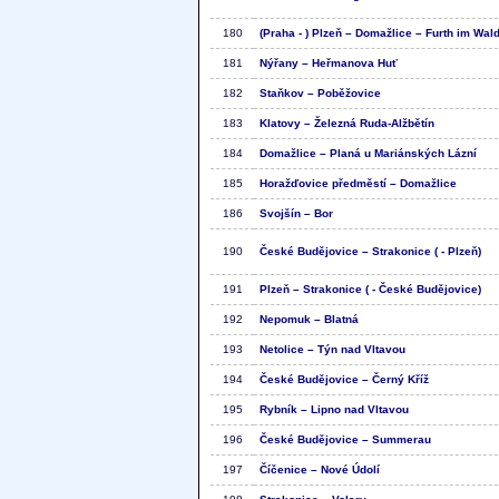
180
(Praha - ) Plzeň – Domažlice – Furth im Wal
181
Nýřany – Heřmanova Huť
182
Staňkov – Poběžovice
183
Klatovy – Železná Ruda-Alžbětín
184
Domažlice – Planá u Mariánských Lázní
185
Horažďovice předměstí – Domažlice
186
Svojšín – Bor
190
České Budějovice – Strakonice ( - Plzeň)
191
Plzeň – Strakonice ( - České Budějovice)
192
Nepomuk – Blatná
193
Netolice – Týn nad Vltavou
194
České Budějovice – Černý Kříž
195
Rybník – Lipno nad Vltavou
196
České Budějovice – Summerau
197
Číčenice – Nové Údolí