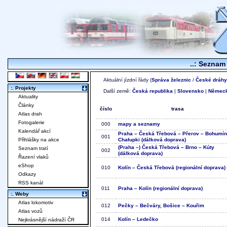
..: Seznam 
Aktuální jízdní řády (
Správa železnic
/
České dráhy
:. Projekty
Další země:
Česká republika
|
Slovensko
|
Němec
Aktuality
Články
číslo
trasa
Atlas drah
Fotogalerie
000
mapy a seznamy
Kalendář akcí
Praha – Česká Třebová – Přerov – Bohumín
001
Přihlášky na akce
Chałupki (dálková doprava)
(Praha –) Česká Třebová – Brno – Kúty
Seznam tratí
002
(dálková doprava)
Řazení vlaků
eShop
010
Kolín – Česká Třebová (regionální doprava)
Odkazy
RSS kanál
011
Praha – Kolín (regionální doprava)
:. Weby
Atlas lokomotiv
012
Pečky – Bečváry, Bošice – Kouřim
Atlas vozů
014
Kolín – Ledečko
Nejkrásnější nádraží ČR