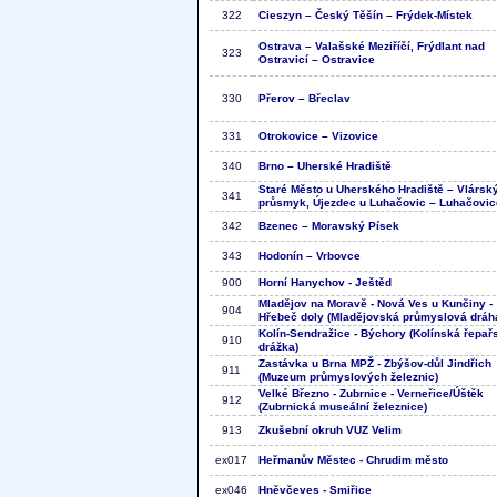
322
Cieszyn – Český Těšín – Frýdek-Místek
Ostrava – Valašské Meziříčí, Frýdlant nad
323
Ostravicí – Ostravice
330
Přerov – Břeclav
331
Otrokovice – Vizovice
340
Brno – Uherské Hradiště
Staré Město u Uherského Hradiště – Vlársk
341
průsmyk, Újezdec u Luhačovic – Luhačovic
342
Bzenec – Moravský Písek
343
Hodonín – Vrbovce
900
Horní Hanychov - Ještěd
Mladějov na Moravě - Nová Ves u Kunčiny -
904
Hřebeč doly (Mladějovská průmyslová dráh
Kolín-Sendražice - Býchory (Kolínská řepař
910
drážka)
Zastávka u Brna MPŽ - Zbýšov-důl Jindřich
911
(Muzeum průmyslových železnic)
Velké Březno - Zubrnice - Verneřice/Úštěk
912
(Zubrnická museální železnice)
913
Zkušební okruh VUZ Velim
ex017
Heřmanův Městec - Chrudim město
ex046
Hněvčeves - Smiřice