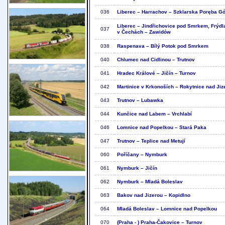
036
Liberec – Harrachov – Szklarska Poręba G
Liberec – Jindřichovice pod Smrkem, Frýdl
037
v Čechách – Zawidów
038
Raspenava – Bílý Potok pod Smrkem
040
Chlumec nad Cidlinou – Trutnov
041
Hradec Králové – Jičín – Turnov
042
Martinice v Krkonoších – Rokytnice nad Jiz
043
Trutnov – Lubawka
044
Kunčice nad Labem – Vrchlabí
046
Lomnice nad Popelkou – Stará Paka
047
Trutnov – Teplice nad Metují
060
Poříčany – Nymburk
061
Nymburk – Jičín
062
Nymburk – Mladá Boleslav
063
Bakov nad Jizerou – Kopidlno
064
Mladá Boleslav – Lomnice nad Popelkou
070
(Praha - ) Praha-Čakovice – Turnov