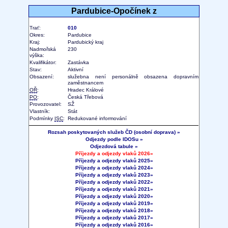
Pardubice-Opočínek z
Trať:
010
Okres:
Pardubice
Kraj:
Pardubický kraj
Nadmořská
230
výška:
Kvalifikátor:
Zastávka
Stav:
Aktivní
Obsazení:
služebna není personálně obsazena dopravním
zaměstnancem
OŘ
:
Hradec Králové
PO
:
Česká Třebová
Provozovatel:
SŽ
Vlastník:
Stát
Podmínky
ISC
:
Redukované informování
Rozsah poskytovaných služeb ČD (osobní doprava) »
Odjezdy podle IDOSu »
Odjezdová tabule »
Příjezdy a odjezdy vlaků 2026»
Příjezdy a odjezdy vlaků 2025»
Příjezdy a odjezdy vlaků 2024»
Příjezdy a odjezdy vlaků 2023»
Příjezdy a odjezdy vlaků 2022»
Příjezdy a odjezdy vlaků 2021»
Příjezdy a odjezdy vlaků 2020»
Příjezdy a odjezdy vlaků 2019»
Příjezdy a odjezdy vlaků 2018»
Příjezdy a odjezdy vlaků 2017»
Příjezdy a odjezdy vlaků 2016»