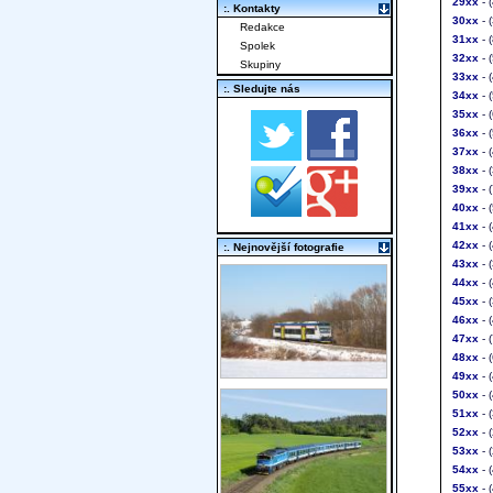
29xx
- 
:. Kontakty
30xx
- 
Redakce
31xx
- 
Spolek
32xx
- 
Skupiny
33xx
- 
:. Sledujte nás
34xx
- 
35xx
- 
36xx
- 
37xx
- 
38xx
- 
39xx
- 
40xx
- 
41xx
- 
42xx
- 
:. Nejnovější fotografie
43xx
- 
44xx
- 
45xx
- 
46xx
- 
47xx
- 
48xx
- 
49xx
- 
50xx
- 
51xx
- 
52xx
- 
53xx
- 
54xx
- 
55xx
- 