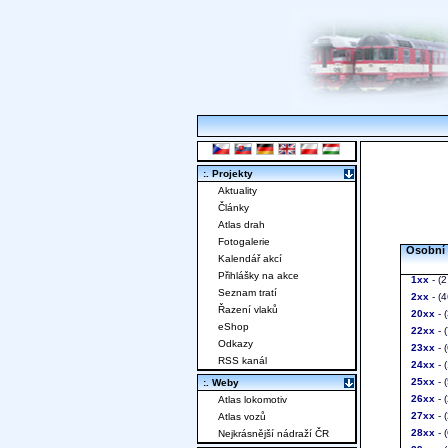
:. Projekty
Aktuality
Články
Atlas drah
Fotogalerie
Osobní 
Kalendář akcí
Přihlášky na akce
1xx
- (2
Seznam tratí
2xx
- (4
Řazení vlaků
20xx
- (
eShop
22xx
- 
Odkazy
23xx
- 
RSS kanál
24xx
- 
25xx
- 
:. Weby
26xx
- 
Atlas lokomotiv
27xx
- 
Atlas vozů
28xx
- 
Nejkrásnější nádraží ČR