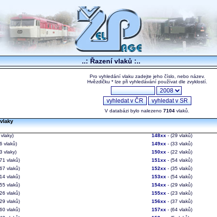
..: Řazení vlaků :..
Pro vyhledání vlaku zadejte jeho číslo, nebo název.
Hvězdičku * lze při vyhledávání používat dle zvyklostí.
V databázi bylo nalezeno
7104
vlaků.
vlaky
 vlaky)
148xx
- (29 vlaků)
6 vlaků)
149xx
- (33 vlaků)
3 vlaky)
150xx
- (22 vlaků)
(71 vlaků)
151xx
- (54 vlaků)
(67 vlaků)
152xx
- (35 vlaků)
(14 vlaků)
153xx
- (54 vlaků)
(55 vlaků)
154xx
- (29 vlaků)
(26 vlaků)
155xx
- (23 vlaků)
(29 vlaků)
156xx
- (37 vlaků)
(60 vlaků)
157xx
- (64 vlaků)