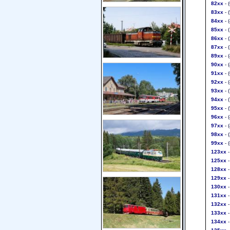
82xx
- 
83xx
- 
84xx
- 
85xx
- 
86xx
- 
87xx
- 
89xx
- 
90xx
- 
91xx
- 
92xx
- 
93xx
- 
94xx
- 
95xx
- 
96xx
- 
97xx
- 
98xx
- 
99xx
- 
123xx
-
125xx
-
128xx
-
129xx
-
130xx
-
131xx
-
132xx
-
133xx
-
134xx
-