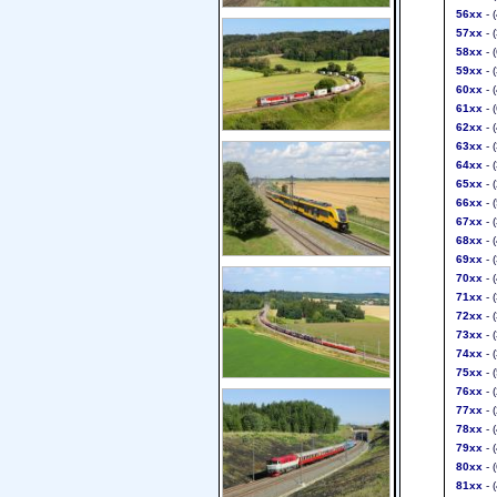
56xx
- 
57xx
- 
58xx
- 
59xx
- 
60xx
- 
61xx
- 
62xx
- 
63xx
- 
64xx
- 
65xx
- 
66xx
- 
67xx
- 
68xx
- 
69xx
- 
70xx
- 
71xx
- 
72xx
- (
73xx
- 
74xx
- 
75xx
- 
76xx
- 
77xx
- 
78xx
- 
79xx
- 
80xx
- 
81xx
- 