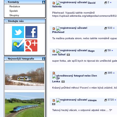
:. Kontakty
2
»
David
Redakce
Valenta
Spolek
Pikehead: Vypadá takhle normálně
Skupiny
https://upload.wikimedia.org/wikipedia/commons/
:. Sledujte nás
533
»
Pikehead
Ta mašina potkala strom, nebo takhle normálně vypa
59
»
Hugo
von Talhof
:. Nejnovější fotografie
super fotka, ale spíš bych to tipoval do umělecké galer
395
»
Lenka
Krásný průhled mlhou! Focení v mlze bývá zrádné, kór
3720
»
stoupa
Takový hezký vlácek, v odporné alpské mlze.... 5*