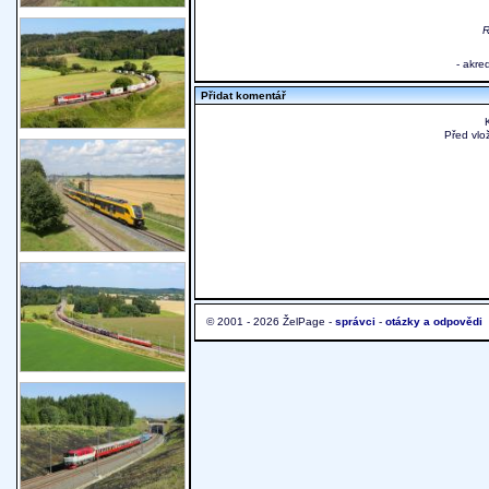
R
- akre
Přidat komentář
Před vlo
© 2001 - 2026 ŽelPage -
správci
-
otázky a odpovědi