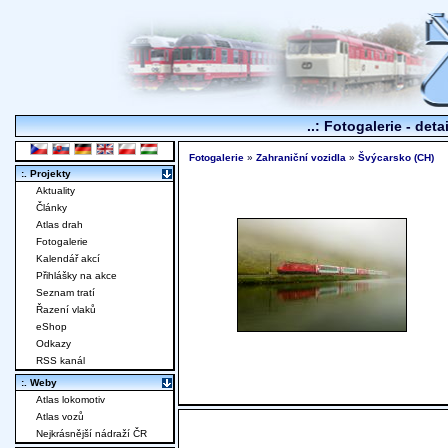
..: Fotogalerie - deta
Fotogalerie
»
Zahraniční vozidla
»
Švýcarsko (CH)
:. Projekty
Aktuality
Články
Atlas drah
Fotogalerie
Kalendář akcí
Přihlášky na akce
Seznam tratí
Řazení vlaků
eShop
Odkazy
RSS kanál
:. Weby
Atlas lokomotiv
Atlas vozů
Nejkrásnější nádraží ČR