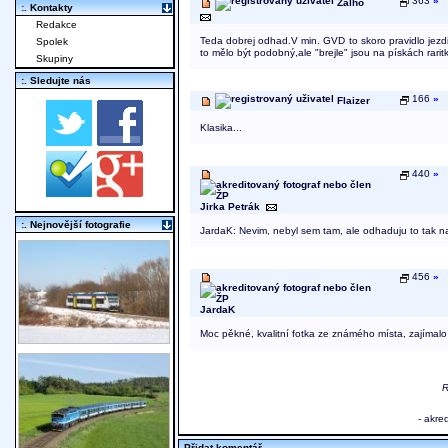
363
»
Zalho
:. Kontakty
Redakce
Teda dobrej odhad.V min. GVD to skoro pravidlo jezdi
Spolek
to mělo být podobný,ale "brejle" jsou na pískách rarit
Skupiny
:. Sledujte nás
166
»
Flaizer
Klasika...
440
»
Jirka Petrák
:. Nejnovější fotografie
JardaK: Nevim, nebyl sem tam, ale odhaduju to tak na
456
»
JardaK
Moc pěkné, kvalitní fotka ze známého místa, zajímalo 
R
- akre
Přidat komentář