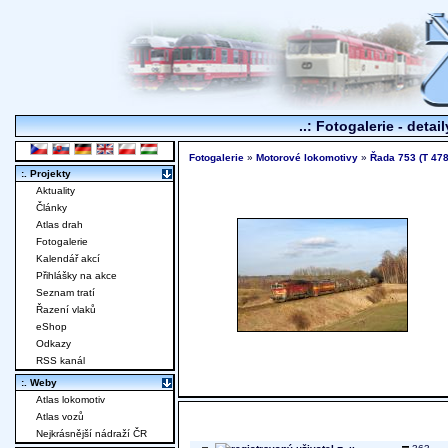
..: Fotogalerie - detai
Fotogalerie
»
Motorové lokomotivy
»
Řada 753 (T 478
:. Projekty
Aktuality
Články
Atlas drah
Fotogalerie
Kalendář akcí
Přihlášky na akce
Seznam tratí
Řazení vlaků
eShop
Odkazy
RSS kanál
:. Weby
Atlas lokomotiv
Atlas vozů
Nejkrásnější nádraží ČR