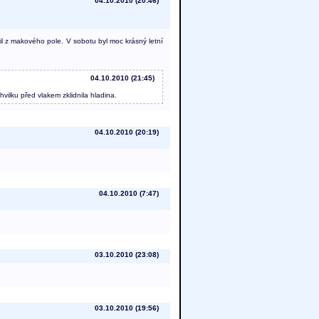
04.10.2010 (20:46)
til z makového pole. V sobotu byl moc krásný letní
04.10.2010 (21:45)
chvilku před vlakem zklidnila hladina.
04.10.2010 (20:19)
04.10.2010 (7:47)
03.10.2010 (23:08)
03.10.2010 (19:56)