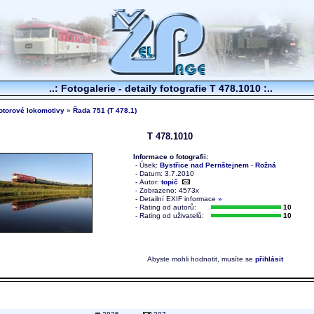
..: Fotogalerie - detaily fotografie T 478.1010 :..
otorové lokomotivy
»
Řada 751 (T 478.1)
T 478.1010
Informace o fotografii:
- Úsek:
Bystřice nad Pernštejnem
-
Rožná
- Datum: 3.7.2010
- Autor:
topič
- Zobrazeno: 4573x
-
Detailní EXIF informace
»
- Rating od autorů:
10
- Rating od uživatelů:
10
Abyste mohli hodnotit, musíte se
přihlásit