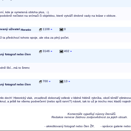
ní, kde je vymetená obloha plus, :-).
odobně nečistot na snímači či objektivu, které vytváří drobné vady na kráse v obloze.
1108
»
0
Horatio
ž ta předchozí tohoto spoje, ale oba za plný počet.
3146
»
402
»
odně líbí...má to šmrnc
700
»
13
»
zilo dech! Historický vlak, zrcadlově dokonalý odlesk v klidné hldině rybníka, okolí téměř elimino
knul, a ještě ke všemu podvečerní (nebo spíš ranní?) násvit, tak to už je trochu moc kladů najedno
Komentáře vyjadřují názory čtenářů.
Redakce nenese žádnou zodpovědnost za jejich obsah.
- akreditovaný fotograf nebo člen ŽP,
- správce galerie neb