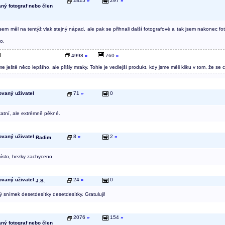
2825
»
297
»
jsem měl na tentýž vlak stejný nápad, ale pak se přihnali další fotografové a tak jsem nakonec fo
to.
4998
»
760
»
me ještě něco lepšího, ale přišly mraky. Tohle je vedlejší produkt, kdy jsme měli kliku v tom, že se 
71
»
0
tatní, ale extrémně pěkné.
8
»
2
»
Radim
ísto, hezky zachyceno
24
»
0
J.S.
 snímek desetdesítky desetdesítky. Gratuluji!
2076
»
154
»