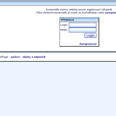
Komentáře mohou vkládat pouze registrovaní uživatelé.
Před vložením komentáře je nutné se buď přihlásit, nebo
zaregist
Přihlášení
Login:
Heslo:
Zaregistrovat
elPage -
správci
-
otázky a odpovědi