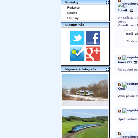
:. Kontakty
Redakce
Johník
Spolek
V neděli 4.7. 
Skupiny
večer.
:. Sledujte nás
Povedlo se ti 
topič
Chtěli js
Tomik791
:. Nejnovější fotografie
Asi opakuji os
Krejčí
Velmi pěkné m
Opět nádherný