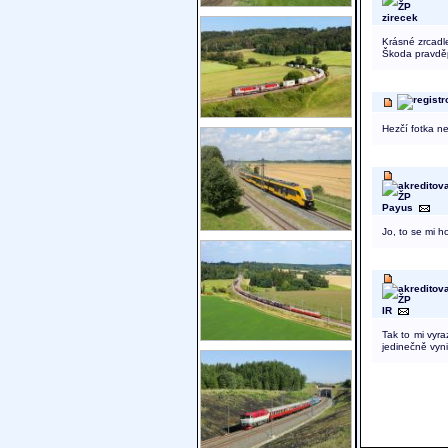
zirecek
Krásné zrcadle
Škoda pravděp
Hezčí fotka ne
Payus
Jo, to se mi h
IR
Tak to mi vyra
jedinečně vyni