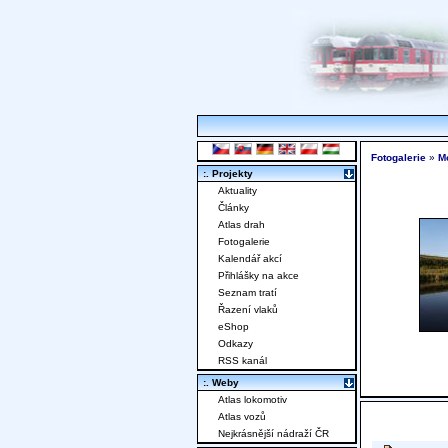
Fotogalerie
»
M
:. Projekty
Aktuality
Články
Atlas drah
Fotogalerie
Kalendář akcí
Přihlášky na akce
Seznam tratí
Řazení vlaků
eShop
Odkazy
RSS kanál
:. Weby
Atlas lokomotiv
Atlas vozů
Nejkrásnější nádraží ČR