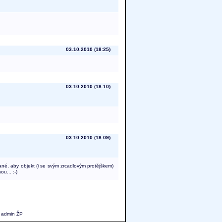
03.10.2010 (18:25)
03.10.2010 (18:10)
03.10.2010 (18:09)
vané, aby objekt (i se svým zrcadlovým protějškem)
u... :-)
o admin ŽP