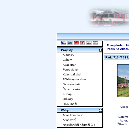
Fotogalerie
»
M
Popis na Atlas
:. Projekty
Aktuality
Řada 710 (T 334.
Články
Atlas drah
Fotogalerie
Kalendář akcí
Přihlášky na akce
Seznam tratí
Řazení vlaků
eShop
Odkazy
RSS kanál
Úsek:
:. Weby
Atlas lokomotiv
Datum:
Atlas vozů
Autor:
ŽPrank:
Nejkrásnější nádraží ČR