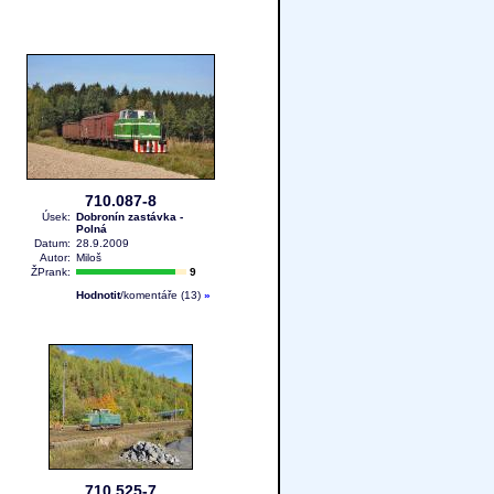
710.087-8
Úsek:
Dobronín zastávka -
Polná
Datum:
28.9.2009
Autor:
Miloš
ŽPrank:
9
Hodnotit
/komentáře (13)
»
710.525-7