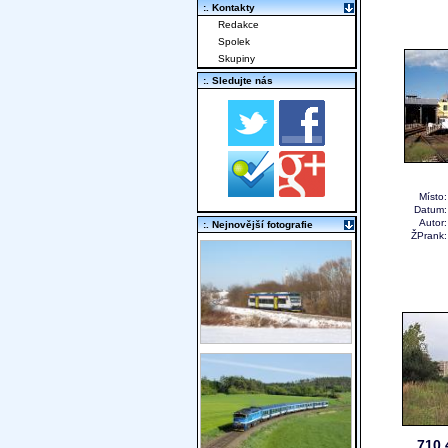
:. Kontakty
Redakce
Spolek
Skupiny
:. Sledujte nás
Místo
Datum
Autor
:. Nejnovější fotografie
ŽPrank
710.