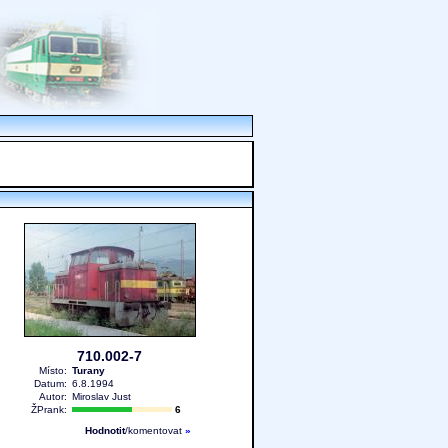
710.002-7
Místo:
Turany
Datum:
6.8.1994
Autor:
Miroslav Just
ŽPrank:
6
Hodnotit
/komentovat
»