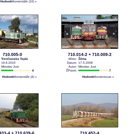
Hodnotit
/komentáře (10)
»
710.005-0
710.014-2 + 710.009-2
:
Trenčianska Teplá
Místo:
Žilina
:
19.8.2010
Datum:
17.5.2008
:
Miroslav Just
Autor:
Miroslav Just
:
4
ŽPrank:
7
Hodnotit
/komentáře (4)
»
Hodnotit
/komentovat
»
433-4 + 710.639-6
710.452-4