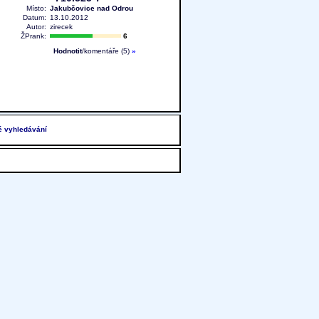
Místo:
Jakubčovice nad Odrou
Datum:
13.10.2012
Autor:
zirecek
ŽPrank:
6
Hodnotit
/komentáře (5)
»
é vyhledávání