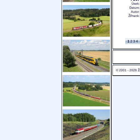
Úsek
Datum
Autor
ŽPrank
1
2
3
4
© 2001 - 2026 Ž