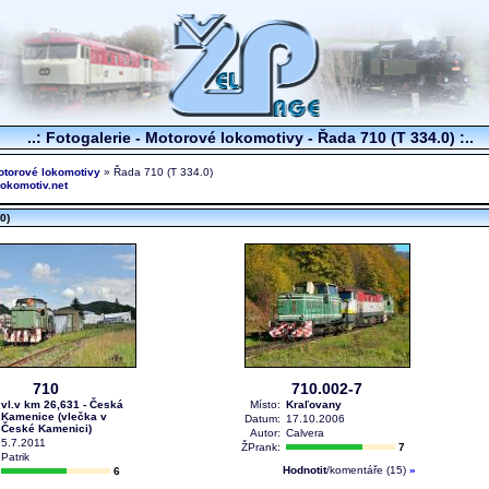
..: Fotogalerie - Motorové lokomotivy - Řada 710 (T 334.0) :..
otorové lokomotivy
» Řada 710 (T 334.0)
Lokomotiv.net
0)
710
710.002-7
vl.v km 26,631 - Česká
Místo:
Kraľovany
Kamenice (vlečka v
Datum:
17.10.2006
České Kamenici)
Autor:
Calvera
5.7.2011
ŽPrank:
7
Patrik
Hodnotit
/komentáře (15)
»
6