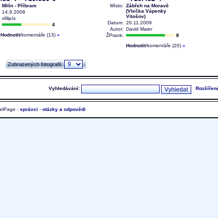
:
Milín - Příbram
Místo:
Zábřeh na Moravě
(Vlečka Vápenky
:
14.9.2008
Vitošov)
:
xfilipís
Datum:
20.11.2009
:
4
Autor:
David Maier
Hodnotit
/komentáře (13)
»
ŽPrank:
8
Hodnotit
/komentáře (20)
»
Zobrazených fotografií:
Vyhledávání:
Rozšířen
elPage -
správci
-
otázky a odpovědi