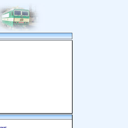
rovat
.