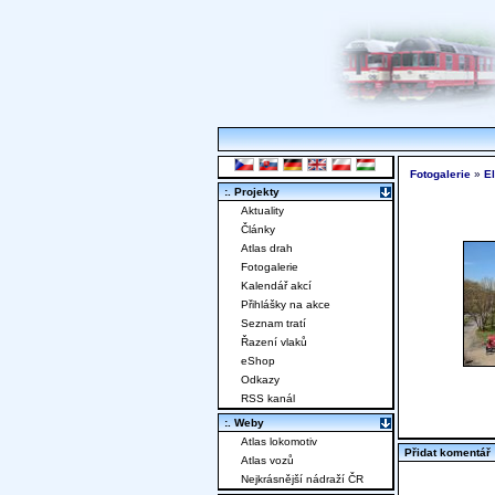
Fotogalerie
»
E
:. Projekty
Aktuality
Články
Atlas drah
Fotogalerie
Kalendář akcí
Přihlášky na akce
Seznam tratí
Řazení vlaků
eShop
Odkazy
RSS kanál
:. Weby
Atlas lokomotiv
Přidat komentář
Atlas vozů
Nejkrásnější nádraží ČR