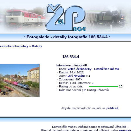
..: Fotogalerie - detaily fotografie 186.534-4 :..
lektrické lokomotivy
»
Ostatní
186.534-4
Informace o fotografii:
- Úsek:
Velké Žernoseky
-
Litoměřice město
- Datum: 24.4.2026
- Autor:
Jiří Navrátil
- Zobrazeno: 897x
-
Detailní EXIF informace
»
- Rating od autorů:
10
- Málo hodnocení pro Rating uživatelů
Abyste mohli hodnotit, musíte se
přihlásit
Komentáře mohou vkládat pouze registrovaní uživatelé.
Před vložením komentáře je nutné se buď přihlásit, nebo
zaregist