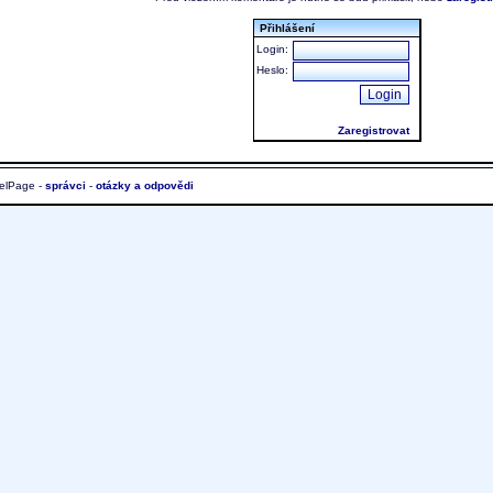
Přihlášení
Login:
Heslo:
Zaregistrovat
elPage -
správci
-
otázky a odpovědi