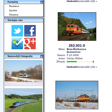
Hodnotit
/komentáře (16)
»
:. Kontakty
Redakce
Spolek
Skupiny
:. Sledujte nás
263.001-0
Místo:
Brno-Řečkovice
(Ivanovice)
Datum:
5.10.2006
:. Nejnovější fotografie
Autor:
Václav Růžek
ŽPrank:
4
Hodnotit
/komentáře (16)
»