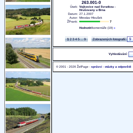
263.001-0
Úsek:
Vojkovice nad Svratkou -
Hrušovany u Brna
Datum:
27.1.2007
Autor:
Miroslav Hloušek
ŽPrank:
7
Hodnotit
/komentáře (19)
»
1
2
3
4
5
...
9
Zobrazených fotografií:
Vyhledávání:
© 2001 - 2026 ŽelPage -
správci
-
otázky a odpovědi