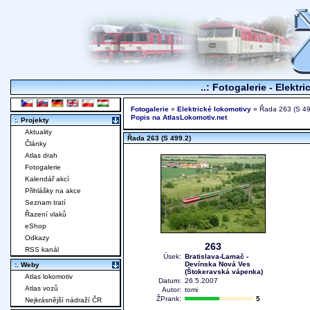
..: Fotogalerie - Elektr
Fotogalerie
»
Elektrické lokomotivy
» Řada 263 (S 49
Popis na AtlasLokomotiv.net
:. Projekty
Aktuality
Řada 263 (S 499.2)
Články
Atlas drah
Fotogalerie
Kalendář akcí
Přihlášky na akce
Seznam tratí
Řazení vlaků
eShop
Odkazy
263
RSS kanál
Úsek:
Bratislava-Lamač -
Devínska Nová Ves
:. Weby
(Štokeravská vápenka)
Atlas lokomotiv
Datum:
26.5.2007
Atlas vozů
Autor:
tomi
ŽPrank:
5
Nejkrásnější nádraží ČR