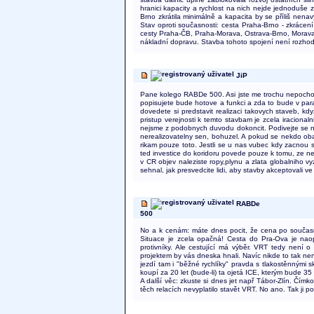
hranici kapacity a rychlost na nich nejde jednoduše
Brno zkrátila minimálně a kapacita by se příliš nenav
Stav oproti současnosti: cesta Praha-Brno - zkrácen
cesty Praha-ČB, Praha-Morava, Ostrava-Brno, Morava
nákladní dopravu. Stavba tohoto spojení není rozhod
JiP
Pane kolego RABDe 500. Asi jste me trochu nepochopil
popisujete bude hotove a funkci a zda to bude v par
dovedete si predstavit realizaci takovych staveb, kd
pristup verejnosti k temto stavbam je zcela iracionaln
nejsme z podobnych duvodu dokoncit. Podivejte se napr
nerealizovatelny sen, bohuzel. A pokud se nekdo oba
rikam pouze toto. Jestli se u nas vubec kdy zacnou st
ted investice do koridoru povede pouze k tomu, ze ne
v CR objev naleziste ropy,plynu a zlata globalniho vyz
sehnal, jak presvedcite lidi, aby stavby akceptovali ve
RABDe
500
No a k cenám: máte dnes pocit, že cena po současném 
Situace je zcela opačná! Cesta do Pra-Ova je naop
protivníky. Ale cestující má výběr. VRT tedy není 
projektem by vás dneska hnali. Navíc nikde to tak nen
jezdí tam i "běžné rychlíky" pravda s tlakostěnnými s
koupí za 20 let (bude-li) ta ojetá ICE, kterým bude 35
A další věc: zkuste si dnes jet např Tábor-Zlín. Čí
těch relacích nevyplatilo stavět VRT. No ano. Tak ji p