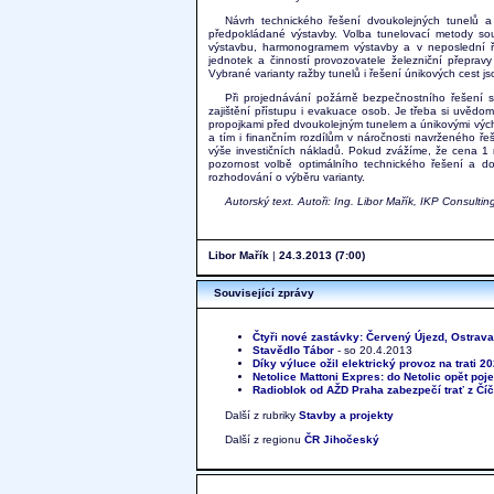
Návrh technického řešení dvoukolejných tunelů a
předpokládané výstavby. Volba tunelovací metody sou
výstavbu, harmonogramem výstavby a v neposlední ř
jednotek a činností provozovatele železniční přepra
Vybrané varianty ražby tunelů i řešení únikových cest js
Při projednávání požárně bezpečnostního řešení s
zajištění přístupu i evakuace osob. Je třeba si uvědo
propojkami před dvoukolejným tunelem a únikovými vých
a tím i finančním rozdílům v náročnosti navrženého ře
výše investičních nákladů. Pokud zvážíme, že cena 1 
pozornost volbě optimálního technického řešení a d
rozhodování o výběru varianty.
Autorský text. Autoři: Ing. Libor Mařík, IKP Consultin
Libor Mařík
|
24.3.2013 (7:00)
Související zprávy
Čtyři nové zastávky: Červený Újezd, Ostrava
Stavědlo Tábor
- so 20.4.2013
Díky výluce ožil elektrický provoz na trati 20
Netolice Mattoni Expres: do Netolic opět poj
Radioblok od AŽD Praha zabezpečí trať z Číč
Další z rubriky
Stavby a projekty
Další z regionu
ČR Jihočeský