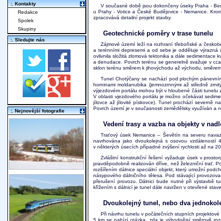
:. Kontakty
V současné době jsou dokončeny úseky Praha - Bene
u Prahy - Votice a České Budějovice - Nemanice. Krom
Redakce
zpracovává detailní projekt stavby.
Spolek
Skupiny
Geotechnické poměry v trase tunelu
:. Sledujte nás
Zájmové území leží na rozhraní třeboňské a českobu
a terénními depresemi a od sebe je odděluje výrazná m
ovlivnila složitá zlomová tektonika a dále sedimentace kv
a denudace. Povrch terénu se generelně svažuje v cca 
sklon terénu směrem k jihovýchodu až východu, směrem 
Tunel Chotýčany se nachází pod plochým pánevním 
horninami moldanubika (jemnozrnnými až středně zrnitým
výjezdovém portálu mohou být v hloubené části tunelu zast
V oblasti vjezdového portálu je možno očekávat sediment
jílovce až jílovité pískovce). Tunel prochází severn
Povrch území je v současnosti zemědělsky využíván a na 
:. Nejnovější fotografie
Vedení trasy a vazba na objekty v nadl
Traťový úsek Nemanice – Ševětín na severu navazu
navrhována jako dvoukolejná s osovou vzdáleností 
v některých úsecích případné zvýšení rychlosti až na 2
Zvláštní konstrukční řešení vyžaduje úsek v prosto
pravděpodobně realizován dříve, než železniční trať.
rozšířením dálnice speciální objekt, který umožní podch
násypového dálničního tělesa. Pod stávající provozov
přerušení provozu. Dálnici bude nutné při výstavbě t
křížením s dálnicí je tunel dále navržen v otevřené stav
Dvoukolejný tunel, nebo dva jednokol
Při návrhu tunelu v počátečních stupních projektové
5 km se nabízí otázka, zda je výhodnějsí směrově roz