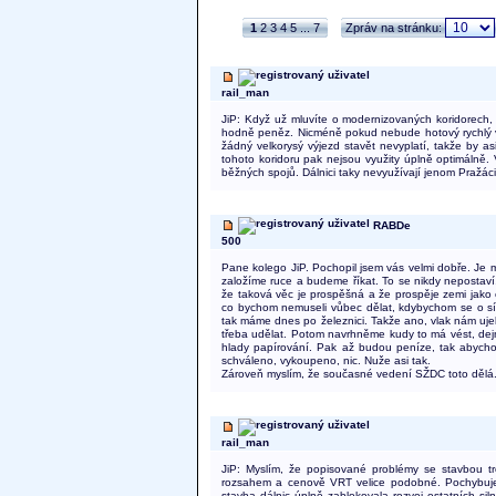
1
2
3
4
5
...
7
Zpráv na stránku:
rail_man
JiP: Když už mluvíte o modernizovaných koridorech,
hodně peněz. Nicméně pokud nebude hotový rychlý výj
žádný velkorysý výjezd stavět nevyplatí, takže by a
tohoto koridoru pak nejsou využity úplně optimálně. 
běžných spojů. Dálnici taky nevyužívají jenom Pražáci
RABDe
500
Pane kolego JiP. Pochopil jsem vás velmi dobře. Je
založíme ruce a budeme říkat. To se nikdy nepostaví, 
že taková věc je prospěšná a že prospěje zemi jako c
co bychom nemuseli vůbec dělat, kdybychom se o síť 
tak máme dnes po železnici. Takže ano, vlak nám ujel.
třeba udělat. Potom navrhněme kudy to má vést, dej
hlady papírování. Pak až budou peníze, tak abychom
schváleno, vykoupeno, nic. Nuže asi tak.
Zároveň myslím, že současné vedení SŽDC toto dělá
rail_man
JiP: Myslím, že popisované problémy se stavbou tr
rozsahem a cenově VRT velice podobné. Pochybuje 
stavba dálnic úplně zablokovala rozvoj ostatních sil