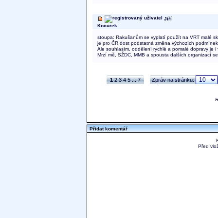
Jiří
Kocurek
stoupa: Rakušanům se vyplatí použít na VRT malé sklo
je pro ČR dost podstatná změna výchozích podmíne
Ale souhlasím, oddělení rychlé a pomalé dopravy je i
Mrzí mě, SŽDC, MMB a spousta dalších organizací se v 
1
2
3
4
5
...
7
Zpráv na stránku:
R
Přidat komentář
Před vlo