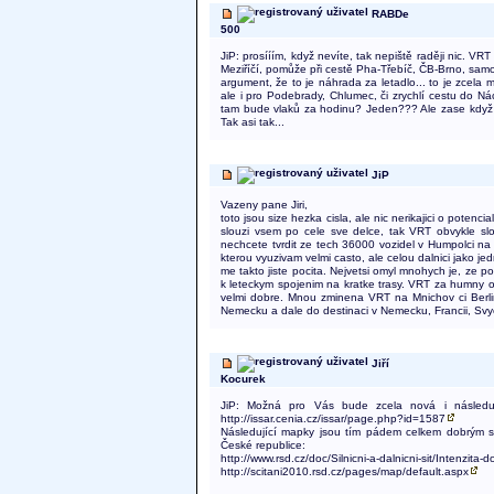
RABDe
500
JiP: prosííím, když nevíte, tak nepiště raději nic. V
Meziříčí, pomůže při cestě Pha-Třebíč, ČB-Brno, samo
argument, že to je náhrada za letadlo... to je zcela
ale i pro Podebrady, Chlumec, či zrychlí cestu do Ná
tam bude vlaků za hodinu? Jeden??? Ale zase když z
Tak asi tak...
JiP
Vazeny pane Jiri,
toto jsou size hezka cisla, ale nic nerikajici o potenci
slouzi vsem po cele sve delce, tak VRT obvykle sl
nechcete tvrdit ze tech 36000 vozidel v Humpolci na
kterou vyuzivam velmi casto, ale celou dalnici jako 
me takto jiste pocita. Nejvetsi omyl mnohych je, ze p
k leteckym spojenim na kratke trasy. VRT za humny obc
velmi dobre. Mnou zminena VRT na Mnichov ci Berlin
Nemecku a dale do destinaci v Nemecku, Francii, Svy
Jiří
Kocurek
JiP: Možná pro Vás bude zcela nová i následuj
http://issar.cenia.cz/issar/page.php?id=1587
Následující mapky jsou tím pádem celkem dobrým st
České republice:
http://www.rsd.cz/doc/Silnicni-a-dalnicni-sit/Intenzit
http://scitani2010.rsd.cz/pages/map/default.aspx