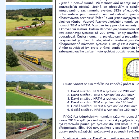
v jedné tunelové troubě. Při rozhodování nehraje roli
souvisejících objektů. Jedná se především o splně
integrovaného záchranného systému (IZS), příjezdovýc
dokumentace proto investor věnoval náležitou pozor
představovala technické řešení dvou jednokolejných t
plochou výrubu. Vzorové řezy dvoukolejného tunelu se s
pomocí TBM a NRTM. Vzorové řezy pro obě varianty ukaz
s konvenční ražbou. Dalším sledovaným parametrem, kter
trati dosahovat rychlosti až 200 km/h. Tunely navrže
degradoval. Česká norma na projektování a provádění 
nevyměnitelných částí tunelu, nikoli o životnost „morá
předpokládané návrhové rychlosti. Pístový efekt vlakový
V této souvislosti byl proto v rámci studie zkoumán i
zabezpečovacího zařízení tuto rychlost použít neumož
Studie variant se tím rozšířila na konečný počet 6. J
David s ražbou NRTM a rychlostí do 230 km/h
David s ražbou TBM a rychlostí do 230 km/h
David s ražbou NRTM a rychlostí do 160 km/h
David s ražbou TBM a rychlostí do 160 km/h
Goliáš s ražbou NRTM a rychlostí do 230 km/h
Goliáš s ražbou NRTM a rychlostí do 160 km/h
Příčný řez jednokolejným tunelem raženým pomocí T
v roce 2010 a splňuje všechny požadavky vyplývající z p
byl zpracován pouze pro rychlost do 160 km/h, a to
předpokládal šířku 500 mm, zatímco v současné době j
upravit podle stávajících požadavků a posoudit i zvětše
V případě varianty „David“ je u ražby pomocí NR