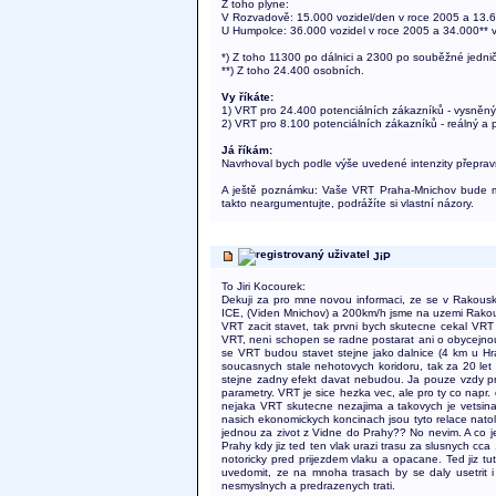
Z toho plyne:
V Rozvadově: 15.000 vozidel/den v roce 2005 a 13.6
U Humpolce: 36.000 vozidel v roce 2005 a 34.000** v
*) Z toho 11300 po dálnici a 2300 po souběžné jedni
**) Z toho 24.400 osobních.
Vy říkáte:
1) VRT pro 24.400 potenciálních zákazníků - vysněn
2) VRT pro 8.100 potenciálních zákazníků - reálný a 
Já říkám:
Navrhoval bych podle výše uvedené intenzity přepravn
A ještě poznámku: Vaše VRT Praha-Mnichov bude mít
takto neargumentujte, podrážíte si vlastní názory.
JiP
To Jiri Kocourek:
Dekuji za pro mne novou informaci, ze se v Rakouski
ICE, (Viden Mnichov) a 200km/h jsme na uzemi Rakou
VRT zacit stavet, tak prvni bych skutecne cekal VRT
VRT, neni schopen se radne postarat ani o obycejnou
se VRT budou stavet stejne jako dalnice (4 km u Hra
soucasnych stale nehotovych koridoru, tak za 20 le
stejne zadny efekt davat nebudou. Ja pouze vzdy pre
parametry. VRT je sice hezka vec, ale pro ty co napr. d
nejaka VRT skutecne nezajima a takovych je vetsina
nasich ekonomickych koncinach jsou tyto relace natolik
jednou za zivot z Vidne do Prahy?? No nevim. A co je
Prahy kdy jiz ted ten vlak urazi trasu za slusnych cca
notoricky pred prijezdem vlaku a opacane. Ted jiz t
uvedomit, ze na mnoha trasach by se daly usetrit i
nesmyslnych a predrazenych trati.