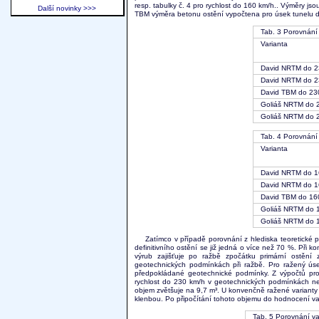
resp. tabulky č. 4 pro rychlost do 160 km/h.. Výměry j
Další novinky >>>
TBM výměra betonu ostění vypočtena pro úsek tunelu d
Tab. 3 Porovnání 
Varianta
David NRTM do 2
David NRTM do 2
David TBM do 23
Goliáš NRTM do 2
Goliáš NRTM do 2
Tab. 4 Porovnání 
Varianta
David NRTM do 1
David NRTM do 1
David TBM do 16
Goliáš NRTM do 1
Goliáš NRTM do 1
Zatímco v případě porovnání z hlediska teoretické
definitivního ostění se již jedná o více než 70 %. Při
výrub zajišťuje po ražbě zpočátku primární ostění 
geotechnických podmínkách při ražbě. Pro ražený úse
předpokládané geotechnické podmínky. Z výpočtů pro
rychlost do 230 km/h v geotechnických podmínkách nev
objem zvětšuje na 9,7 m³. U konvenčně ražené varianty 
klenbou. Po připočítání tohoto objemu do hodnocení va
Tab. 5 Porovnání va