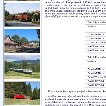
tunelovou drenáží. Pro rychlost do 230 km/h je plocha v
U příčného řezu určeného do lepších geotechnických po
do 230 km/h, resp. 69 m² pro rychlost do 160 km/h. V p
160 km/h ukazují následující tabulky č. 1 a č. 2. Při p
nutno pro porovnání sečíst plochy obou tunelů. Z výsl
výhodnější jeví varianta Goliáš. Dva jednokolejné tunel
Tab. 1 Porovnání
Varianta
David NRTM do 2
David NRTM do 2
David TBM do 2
Goliáš NRTM do 
Goliáš NRTM do 
Tab. 2 Porovnání
Varianta
David NRTM do 1
David NRTM do 1
David TBM do 1
Goliáš NRTM do 
Goliáš NRTM do 
Porovnání objemu výrubu pro jednotlivé varianty uk
Dalším faktorem výrazně ovlivňujícím výslednou 
v ražených úsecích tunelu uvažováno s monolitickým 
se tloušťka klenby pohybuje v případě dvoukolejného 
prefabrikované ostění tloušťky 350 mm. Porovnání varia