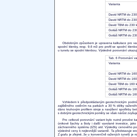
Varianta
David NRTM do 230 
David NRTM do 230 
David TBM do 230 
Goliáš NRTM do 230
Goliáš NRTM do 230
Obdobným způsobem je upravena kalkulace pro varia
spodní klenby, resp. 9,6 m3 pro profil se spodní klenb
u tunelu se spodní klenbou. Výsledné porovnání ukazuje
Tab. 6 Porovnání va
Varianta
David NRTM do 160 
David NRTM do 160 
David TBM do 160 
Goliáš NRTM do 160
Goliáš NRTM do 160
Vzhledem k předpokládaným geotechnickým podmín
zajištěného ostěním na patkách a 30 % délky raženéh
dáno kruhovým profilem stroje a navýšení spotřeby be
s dobrými geotechnickými poměry se však nárůst zvyšuj
Pro celkové porovnání variant bylo nutné provést ka
únikové šachty a štoly i další vyvolané investice, ja
záchranného systému (IZS) atd. Výsledky cenového po
výsledné ceny k nejlevnější variantě. Ta představuje s
Z grafu je zřejmé, že u konvenčně ražených tunelů je r