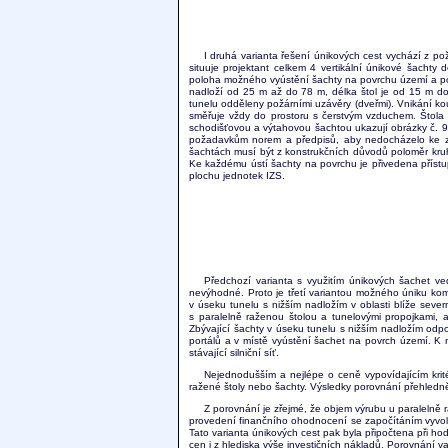
I druhá varianta řešení únikových cest vychází z 
situuje projektant celkem 4 vertikální únikové šachty 
poloha možného vyústění šachty na povrchu území a polo
nadloží od 25 m až do 78 m, délka štol je od 15 m do
tunelu odděleny požárními uzávěry (dveřmi). Vnikání kou
směřuje vždy do prostoru s čerstvým vzduchem. Štola 
schodišťovou a výtahovou šachtou ukazují obrázky č. 9 
požadavkům norem a předpisů, aby nedocházelo ke zb
šachtách musí být z konstrukčních důvodů poloměr kruh
Ke každému ústí šachty na povrchu je přivedena přístu
plochu jednotek IZS.
Předchozí varianta s využitím únikových šachet v
nevýhodné. Proto je třetí variantou možného úniku kom
v úseku tunelu s nižším nadložím v oblasti blíže sev
s paralelně raženou štolou a tunelovými propojkami, a
Zbývající šachty v úseku tunelu s nižším nadložím od
portálů a v místě vyústění šachet na povrch území. K
stávající silniční síť.
Nejednodušším a nejlépe o ceně vypovídajícím krit
ražené štoly nebo šachty. Výsledky porovnání přehledně
Z porovnání je zřejmé, že objem výrubu u paralelně r
provedení finančního ohodnocení se započítáním vyvolan
Tato varianta únikových cest pak byla připočtena při ho
cen i z hlediska výše investičních nákladů. Porovnání va