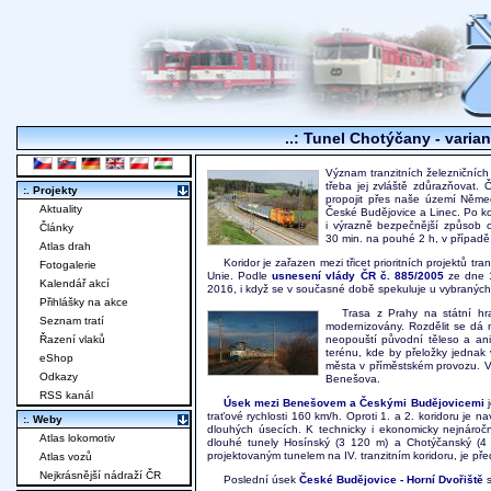
..: Tunel Chotýčany - varia
Význam tranzitních železničních
třeba jej zvláště zdůrazňovat. 
:. Projekty
propojit přes naše území Něme
Aktuality
České Budějovice a Linec. Po ko
i výrazně bezpečnější způsob 
Články
30 min. na pouhé 2 h, v případě
Atlas drah
Koridor je zařazen mezi třicet prioritních projektů 
Fotogalerie
Unie. Podle
usnesení vlády ČR č. 885/2005
ze dne 1
Kalendář akcí
2016, i když se v současné době spekuluje u vybraných
Přihlášky na akce
Trasa z Prahy na státní hr
Seznam tratí
modernizovány. Rozdělit se dá 
Řazení vlaků
neopouští původní těleso a ani
terénu, kde by přeložky jednak v
eShop
města v příměstském provozu. V
Odkazy
Benešova.
RSS kanál
Úsek mezi Benešovem a Českými Budějovicemi
j
traťové rychlosti 160 km/h. Oproti 1. a 2. koridoru je 
:. Weby
dlouhých úsecích. K technicky i ekonomicky nejnároč
Atlas lokomotiv
dlouhé tunely Hosínský (3 120 m) a Chotýčanský (4 8
projektovaným tunelem na IV. tranzitním koridoru, je p
Atlas vozů
Nejkrásnější nádraží ČR
Poslední úsek
České Budějovice - Horní Dvořiště
s