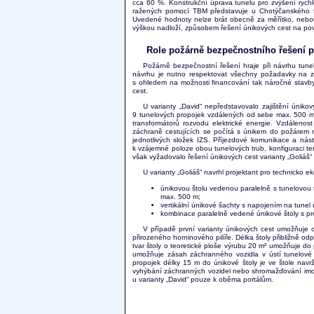
cca 60 %. Konstrukční úprava tunelu pro zvýšení rych
ražených pomocí TBM představuje u Chotýčanského t
Uvedené hodnoty nelze brát obecně za měřítko, neboť 
výškou nadloží, způsobem řešení únikových cest na pov
Role požárně bezpečnostního řešení př
Požárně bezpečnostní řešení hraje při návrhu tunelu
návrhu je nutno respektovat všechny požadavky na z
s ohledem na možnosti financování tak náročné stavby
cest.
U varianty „David“ nepředstavovalo zajištění únik
9 tunelových propojek vzdálených od sebe max. 500 m.
transformátorů rozvodu elektrické energie. Vzdálen
záchraně cestujících se počítá s únikem do požárem n
jednotlivých složek IZS. Příjezdové komunikace a ná
k vzájemné poloze obou tunelových trub, konfiguraci ter
však vyžadovalo řešení únikových cest varianty „Goliáš
U varianty „Goliáš“ navrhl projektant pro technicko 
únikovou štolu vedenou paralelně s tunelovou 
max. 500 m;
vertikální únikové šachty s napojením na tune
kombinace paralelně vedené únikové štoly s pr
V případě první varianty únikových cest umožňuje
přirozeného horninového pilíře. Délka štoly přibližně 
tvar štoly o teoretické ploše výrubu 20 m² umožňuje do p
umožňuje zásah záchranného vozidla v ústí tunelové 
propojek délky 15 m do únikové štoly je ve štole navrže
vyhýbání záchranných vozidel nebo shromažďování imobi
u varianty „David“ pouze k oběma portálům.