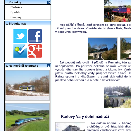
:. Kontakty
Redakce
Spolek
Skupiny
:. Sledujte nás
Modelářští přátelé, aniž bychom se stihli setkat, 
záběrů parního vlaku. V každé stanici (Nová Role, Nejde
v dobových kostýmech.
Jak později referovali mí přátelé, v Perninku, kde t
:. Nejnovější fotografie
nedoplňovala. Po pořízení několika snímků, včetně re
vysušeného travního porostu jiskrou z lokomotivy. Vzni
jistotu prolito hektolitry vody přispěchavších hasič
Railtransportu i s klikošlapem a parní vlak odjel 
proslaveného těžbou rud a poté rukavičkářstvím.
Karlovy Vary dolní nádraží
Na dolním nádraží v Karlovýc
prohlédnout dvě historické di
suvenýrů v historickém voze zva