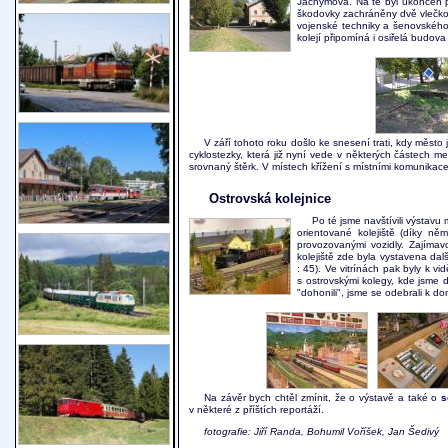
Jáchymova. Na té byl ukončen p
škodovky zachráněny dvě vlečkov
vojenské techniky a šenovskéh
kolejí připomíná i osiřelá budova
V září tohoto roku došlo ke snesení trati, kdy město 
cyklostezky, která již nyní vede v některých částech 
srovnaný štěrk. V místech křížení s místními komunikacem
Ostrovská kolejnice
Po té jsme navštívili výstavu 
orientované kolejiště (díky n
provozovanými vozidly. Zajímav
kolejiště zde byla vystavena dalš
: 45). Ve vitrínách pak byly k 
s ostrovskými kolegy, kde jsme d
"dohonili", jsme se odebrali k d
Na závěr bych chtěl zmínit, že o výstavě a také o
s
v některé z příštích reportáží.
fotografie: Jiří Randa, Bohumil Voříšek, Jan Šedivý