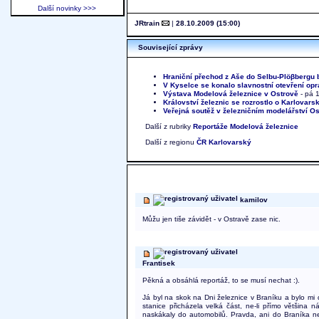
Další novinky >>>
JRtrain
|
28.10.2009 (15:00)
Související zprávy
Hraniční přechod z Aše do Selbu-Plöβbergu 
V Kyselce se konalo slavnostní otevření op
Výstava Modelová železnice v Ostrově
- pá 
Království železnic se rozrostlo o Karlovarsk
Veřejná soutěž v železničním modelářství Os
Další z rubriky
Reportáže
Modelová železnice
Další z regionu
ČR Karlovarský
kamilov
Můžu jen tiše závidět - v Ostravě zase nic.
Frantisek
Pěkná a obsáhlá reportáž, to se musí nechat :).
Já byl na skok na Dni železnice v Braníku a bylo mi 
stanice přicházela velká část, ne-li přímo většina 
naskákaly do automobilů. Pravda, ani do Braníka nen