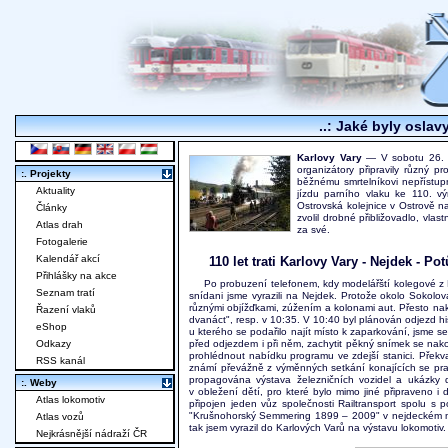
..: Jaké byly oslav
Karlovy Vary
— V sobotu 26. z
organizátory připravily různý p
:. Projekty
běžnému smrtelníkovi nepřístupn
Aktuality
jízdu parního vlaku ke 110. v
Ostrovská kolejnice v Ostrově 
Články
zvolil drobné přibližovadlo, vla
Atlas drah
za své.
Fotogalerie
Kalendář akcí
110 let trati Karlovy Vary - Nejdek - P
Přihlášky na akce
Po probuzení telefonem, kdy modelářští kolegové z M
Seznam tratí
snídani jsme vyrazili na Nejdek. Protože okolo Sokolo
různými objížďkami, zúžením a kolonami aut. Přesto na
Řazení vlaků
dvanáct", resp. v 10:35. V 10:40 byl plánován odjezd hi
eShop
u kterého se podařilo najít místo k zaparkování, jsme s
Odkazy
před odjezdem i při něm, zachytit pěkný snímek se nako
prohlédnout nabídku programu ve zdejší stanici. Překvap
RSS kanál
známí převážně z výměnných setkání konajících se pra
propagována výstava železničních vozidel a ukázky 
:. Weby
v obležení dětí, pro které bylo mimo jiné připraveno 
Atlas lokomotiv
připojen jeden vůz společnosti Railtransport spolu s
"Krušnohorský Semmering 1899 – 2009" v nejdeckém muze
Atlas vozů
tak jsem vyrazil do Karlových Varů na výstavu lokomotiv.
Nejkrásnější nádraží ČR