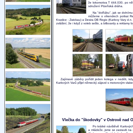
že lokomotiva T 444.030, po n
sdružení Plzeňská dráha.
Na "dolňáku", jak se dolnímu
můžeme o víkendech potkat Regi
Kraslice - Zwickau) a Desira DB Regio (Karlovy Vary d.n
zvláštní, že i když z voleb sešlo, a bilboardy a reklamy
Zajímavé záběry pořídil jeden kolega v neděli, 
Karlových Varů přijel německý zájezd s motorovým vlak
Vlečka do "škodovky" v Ostrově nad O
Po krátké návštěvě Karlových
a mládeže, jsme se zastavili na