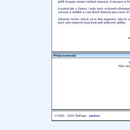
ještě funguje ostatní veřejná doprava. A tak jsem si ř
A pokud jde o Ostrov, i tady bych si dovedl představit 
cenrtum a sídliště a v její těsné blízkosti jsou navíc tř
Opravdu nevím, zda je za ta léta stagnace, kdy se ud
bych vám ostatním kazil jinak jistě příjemné zážitky.
R
Přidat komentář
Před vlo
© 2001 - 2026 ŽelPage -
správci