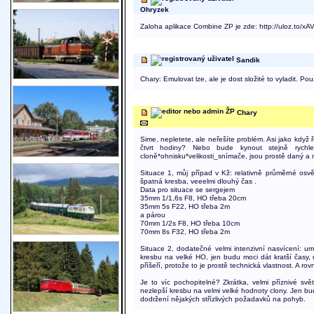
Ohryzek
Zaloha aplikace Combine ZP je zde:
http://uloz.to/x
Sandik
Chary: Emulovat lze, ale je dost složité to vyladit. P
Chary
Sime, nepletete, ale neřešíte problém. Asi jako když ř
čtvrt hodiny? Nebo bude kynout stejně rychl
cloně*ohnisku*velikosti_snímače, jsou prostě daný a n
Situace 1, můj případ v Kž: relativně průměrné osv
špatná kresba, veeelmi dlouhý čas .
Data pro situace se sergejem
35mm 1/1,6s F8, HO třeba 20cm
35mm 5s F22, HO třeba 2m
a párou
70mm 1/2s F8, HO třeba 10cm
70mm 8s F32, HO třeba 2m
Situace 2, dodatečné velmi intenzivní nasvícení: 
kresbu na velké HO, jen budu moci dát kratší časy,
příšeří, protože to je prostě technická vlastnost. A
Je to víc pochopitelné? Zkrátka, velmi příznivé 
nezlepší kresbu na velmi velké hodnoty clony. Jen budu
dodržení nějakých střízlivých požadavků na pohyb.