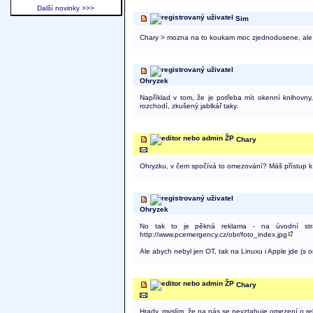
Další novinky >>>
Sim
Chary > mozna na to koukam moc zjednodusene, ale le
Ohryzek
Například v tom, že je potřeba mít okenní knihovny
rozchodí, zkušený jablkář taky.
Chary
Ohryzku, v čem spočívá to omezování? Máš přístup k
Ohryzek
No tak to je pěkná reklama - na úvodní str
http://www.pcemergency.cz/obr/foto_index.jpg
Ale abych nebyl jen OT, tak na Linuxu i Apple jde (s
Chary
Hrady, myslím, že na nás se nevztahuje omezení o re