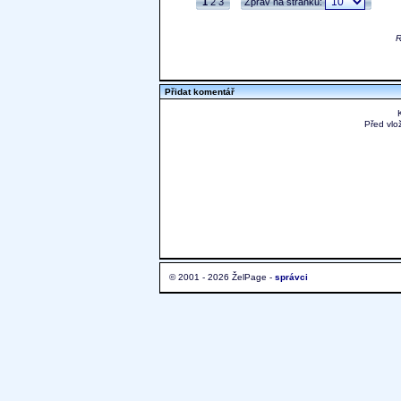
1
2
3
Zpráv na stránku:
R
Přidat komentář
Před vlo
© 2001 - 2026 ŽelPage -
správci