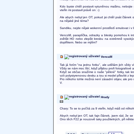
Kdo byste chtěl postavit vytuněnou mašinu, nebojte 
vteřin mi postavil právě on :-)
Ale abych nebyl jen OT, pokud jsi chtěl psát článek o
na nějaké jiné téma?
Sandiku, nejde nějak wokenní prostředí emulovat i v
VencoM, paraplíčka, odrazky a blesky pomohou k intenz
zvětšit HO nebo zlepšit kresbu na extrémně vysokých
doplňkem. Nebo se mýlím?
VencaM
Tak já fotím "na jednu fotku", ale udělám jich vždy 
Vždy se nám moc líbí, když přijdou profi fotografové a f
Když se občas snažíme o naše "pěkné" fotky, tak kr
vzít polystyrenovou desku a tou si model přisvítit z le
Pro někoho tohle možná není zásadní objev, ale pro ná
V.
Hrady
Chary: To se to počítá za 9 vteřin, když máš od něko
Abych nebyl jen OT, tak fajn článek, jsem rád, že se
Ono těch F22 je nouzově taky použitelných, při někter