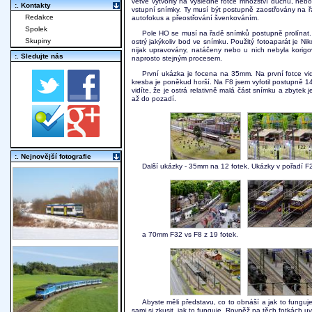
větve vytvořily na výsledné fotce množství duchů, nebo
:. Kontakty
vstupní snímky. Ty musí být postupně zaostřovány na 
Redakce
autofokus a přeostřování švenkováním.
Spolek
Pole HO se musí na řadě snímků postupně prolínat. 
Skupiny
ostrý jakýkoliv bod ve snímku. Použitý fotoaparát je N
nijak upravovány, natáčeny nebo u nich nebyla korigo
:. Sledujte nás
naprosto stejným procesem.
První ukázka je focena na 35mm. Na první fotce vid
kresba je poněkud horší. Na F8 jsem vyfotil postupně 
vidíte, že je ostrá relativně malá část snímku a zbytek
až do pozadí.
:. Nejnovější fotografie
Další ukázky - 35mm na 12 fotek. Ukázky v pořadí F
a 70mm F32 vs F8 z 19 fotek.
Abyste měli představu, co to obnáší a jak to funguje
sami si zkusit, jak to funguje. Rovněž na těch fotkách