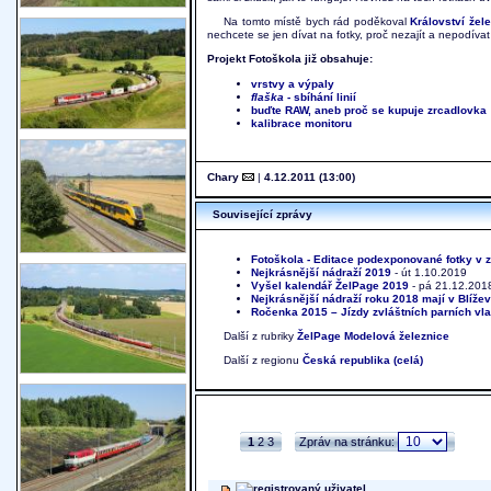
Na tomto místě bych rád poděkoval
Království žele
nechcete se jen dívat na fotky, proč nezajít a nepodívat 
Projekt Fotoškola již obsahuje:
vrstvy a výpaly
flaška
- sbíhání linií
buďte RAW, aneb proč se kupuje zrcadlovka
kalibrace monitoru
Chary
|
4.12.2011 (13:00)
Související zprávy
Fotoškola - Editace podexponované fotky v z
Nejkrásnější nádraží 2019
- út 1.10.2019
Vyšel kalendář ŽelPage 2019
- pá 21.12.201
Nejkrásnější nádraží roku 2018 mají v Blíže
Ročenka 2015 – Jízdy zvláštních parních vl
Další z rubriky
ŽelPage
Modelová železnice
Další z regionu
Česká republika (celá)
1
2
3
Zpráv na stránku: