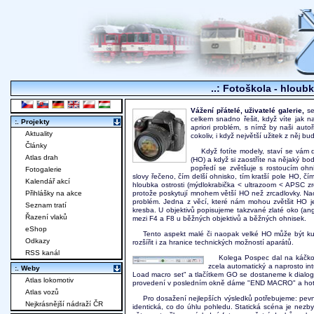
..: Fotoškola - hloubk
Vážení přátelé, uživatelé galerie,
se
celkem snadno řešit, když víte jak 
:. Projekty
apriori problém, s nímž by naši autoř
Aktuality
cokoliv, i když největší užitek z něj b
Články
Když fotíte modely, staví se vám 
Atlas drah
(HO) a když si zaostříte na nějaký b
popředí se zvětšuje s rostoucím ohni
Fotogalerie
slovy řečeno, čím delší ohnisko, tím kratší pole HO, čím
Kalendář akcí
hloubka ostrosti (mýdlokrabička < ultrazoom < APSC zrc
Přihlášky na akce
protože poskytují mnohem větší HO než zrcadlovky. Naop
problém. Jedna z věcí, které nám mohou zvětšit HO je
Seznam tratí
kresba. U objektivů popisujeme takzvané zlaté oko (ang
Řazení vlaků
mezi F4 a F8 u běžných objektivů a běžných ohnisek.
eShop
Tento aspekt malé či naopak velké HO může být ku
Odkazy
rozšířit i za hranice technických možností aparátů.
RSS kanál
Kolega Pospec dal na káčk
zcela automatický a naprosto in
:. Weby
Load macro set" a tlačítkem GO se dostaneme k dialog
Atlas lokomotiv
provedení v posledním okně dáme "END MACRO" a hot
Atlas vozů
Pro dosažení nejlepších výsledků potřebujeme: pevný
Nejkrásnější nádraží ČR
identická, co do úhlu pohledu. Statická scéna je nezb