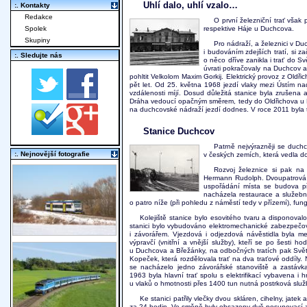
Uhlí dalo, uhlí vzalo…
:. Kontakty
Redakce
O první železniční trať však 
Spolek
respektive Háje u Duchcova.
Skupiny
Pro nádraží, a železnici v Du
i budováním zdejších tratí, si z
:. Sledujte nás
o něco dříve zanikla i trať do 
úvrati pokračovaly na Duchcov a d
pohltit Velkolom Maxim Gorkij. Elektrický provoz z Old
pět let. Od 25. května 1968 jezdí vlaky mezi Ústím n
vzdálenosti míjí. Dosud důležitá stanice byla zrušen
Dráha vedoucí opačným směrem, tedy do Oldřichova u Duch
na duchcovské nádraží jezdí dodnes. V roce 2011 byla t
Stanice Duchcov
Patrně nejvýrazněji se duch
:. Nejnovější fotografie
v českých zemích, která vedla d
Rozvoj železnice si pak na 
Hermann Rudolph. Dvoupatrová s
uspořádání místa se budova při
nacházela restaurace a služební 
o patro níže (při pohledu z náměstí tedy v přízemí), fu
Kolejiště stanice bylo esovitého tvaru a disponovalo
stanici bylo vybudováno elektromechanické zabezpečova
i závorářem. Vjezdová i odjezdová návěstidla byla m
výpravčí (vnitřní a vnější služby), kteří se po šesti h
u Duchcova a Břežánky, na odbočných tratích pak Svět
Kopeček, která rozdělovala trať na dva traťové oddíly.
se nacházelo jedno závorářské stanoviště a zastávk
1963 byla hlavní trať spolu s elektrifikací vybavena 
u vlaků o hmotnosti přes 1400 tun nutná postrková služ
Ke stanici patřily vlečky dvou skláren, cihelny, jate
za 24 hodin. Ve směně byly obsazeny dvě posunovací zál