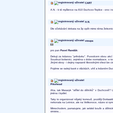
CART
A.N. - k té myšlence na 810 Duchcov-Teplice - ono i 
A.N.
Dle očekávání debata na žp opět mimo téma železnic
stoupa
pro pan
Pavel Randák
:
Dekuji za krásnou "prihrávku". Puvodcem obou akcí (D
Soudruzi bolsevici, zejména v dobe normalizace, o tom p
Jinými slovy - i dejiny napsané libovolnými vítezi lze cist
Pojdme se radeji bavit o vláckách, uhlí a krásném Du
Pikehead
Aha, tak Masaryk "střílel do dělníků" v Duchcově? 
jména i bydlel.
Taky to organizoval nějaký komouš, později Gottwaldů
nekonala na Letnice, ale na Velikonoce, název si vym
Mimochodem, pamatujete, jak selské bouře a dělnické 
sinistra...