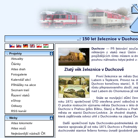
..: 150 let železnice v Duchc
Duchcov
— Při listování souč
některým z vlaků mezi Ústím
:. Projekty
projíždějících tímto místem si 
Aktuality
pouhou náhradou kdysi jedné z n
Články
Zlatý věk železnice v Duchcově
Atlas drah
Fotogalerie
První železnice se město Duc
Kalendář akcí
Labem s Teplicemi. Provoz na do
Duchcov konečnou stanicí, 8. ř
Přihlášky na akce
růstu přepravovaného zboží, zejm
Seznam tratí
nad Labem do Chomutova již ro
Řazení vlaků
Stále se rozvíjející důlní č
eShop
roku 1871 společností ÚTD otevřena první odbočná tr
O prudce rostoucím významu města Duchcova v této době
Odkazy
Duchcov s Prahou (přes Bílinu, Slaný a Rudnou u Prah
RSS kanál
města ve stanici Duchcov-Ledvice. Je vhodné doplnit
která zajišťovala odvoz uhlí z Duchcovska na západ Če
:. Weby
Atlas lokomotiv
Další společností byla Duchcovsko-podmokelská d
stanice spojovala již od roku 1871 Duchcov s Podmokly d
Atlas vozů
duchcovské stanice řešeno formou úvratě (podobně jak
Nejkrásnější nádraží ČR