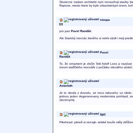
Skutecne nadani architekti nyni nenavrhuji stavby (tam
Rapture, mesto ktere by bylo urbanistickym snem, bohu
stoupa
pro pan
Pavel Randák
:
Ale Starický mocnár, kterého si velmi vázili i moji pre
Pavel
Randák
To, že ornament je zločin řekl Adolf Loos a nazýva
úrovni stařičkého mocnáře z počátku minulého století.
Astartoth
Je to skoda z duvodu, ze neco takoveho uz nikdo n
jednou jeden degenerovany modernista prohlasil, ze 
zlocinnymi).
(gp)
Pikehead: pleteš si vercajk- selské bouře měly zkříže