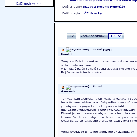
Další novinky >>>
Další z rubriky
Stavby a projekty
Reportáže
Další z regionu
ČR Ústecký
1
2
Zpráv na stránku:
Pavel
Randák
Seagram Building není od Loose; vás omlouvá jen to, 
stála fabrika na piána.
A ten starý barák nejspíš nechal zbourat investor, ne 
Pojďte se radši bavit o dráze.
Astartoth
Ten vas "pan architekt", trvam vsak na oznaceni degen
https://upload.wikimedia.org/wikipedia/commons/thum
jen aby mohl vymyslet a nechat postavit tohle:
http://2.bp.blogspot.com/-4W69rlnW2l0/UXnIrd2
Bizarni je, ze u essence ohyzdnosti - hranolu - sa
kovova. Ve skutecnosti je to kvuli pozarnim predpisu
Uvadi se, ze cena falesne bronzove fasady byla mnohe
Velika skoda, ze tento pomateny prorok avantgardy ne