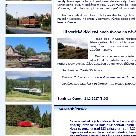
škody. Nastoupený trend k záchraně ale zastavily obec
Ministerstvo kultury počátkem roku 2016 vyhovělo, jako
zájemce, rozhodlo zastupitelstvo města počátkem letošn
Kauza rozdělila městské politiky na dva tábory. Ti 
na její historickou hodnotu v kontextu vývoje celého měs
konce února.
Historické dědictví aneb úvaha na záv
Řada obcí v České republic
historického dědictví a hledá mož
svůj původní účel, můžeme jme
záběrem aktivit.
Tato obnova ve svém důsledk
aktivit v dané lokalitě a v nepo
region, který byl tak těžce zasažen povrchovou těžbou 
Spolupráce: Ondřej Pojedinec
Příloha:
Petice za záchranu duchcovské nádražní
Schéma současných i zrušených tratí v okolí Duchc
Stanislav Čepek
|
18.2.2017 (8:00)
Související zprávy
Sezóna turistických vlaků v Ústeckém kraji 
Zřícený jeřáb se na koleje už nevrátí - aktua
Nová sezóna na trati 113 zahájena
- út 4.4.2
Zajímavá rekonstrukce českolipského hlavn
Nad knížkou Srpnová neděle aneb Skoro z