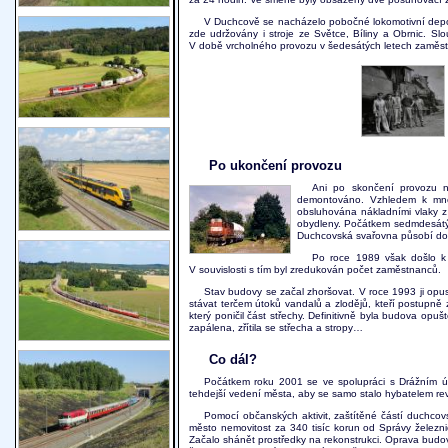
V Duchcově se nacházelo pobočné lokomotivní depo st
zde udržovány i stroje ze Světce, Bíliny a Obrnic. Slo
V době vrcholného provozu v šedesátých letech zaměst
Po ukončení provozu
Ani po skončení provozu na
demontováno. Vzhledem k množ
obsluhována nákladními vlaky z 
obydleny. Počátkem sedmdesátých
Duchcovská svařovna působí do
Po roce 1989 však došlo k 
V souvislosti s tím byl zredukován počet zaměstnanců.
Stav budovy se začal zhoršovat. V roce 1993 ji opus
stávat terčem útoků vandalů a zlodějů, kteří postupně zc
který poničil část střechy. Definitivně byla budova o
zapálena, zřítila se střecha a stropy…
Co dál?
Počátkem roku 2001 se ve spolupráci s Drážním úř
tehdejší vedení města, aby se samo stalo hybatelem revi
Pomocí občanských aktivit, zaštítěné částí duchcovs
město nemovitost za 340 tisíc korun od Správy železni
Začalo shánět prostředky na rekonstrukci. Oprava budovy