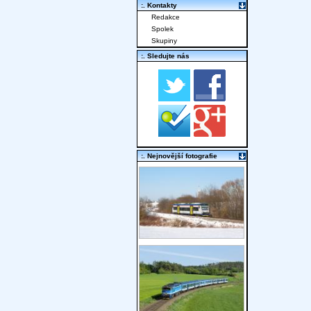
:. Kontakty
Redakce
Spolek
Skupiny
:. Sledujte nás
:. Nejnovější fotografie