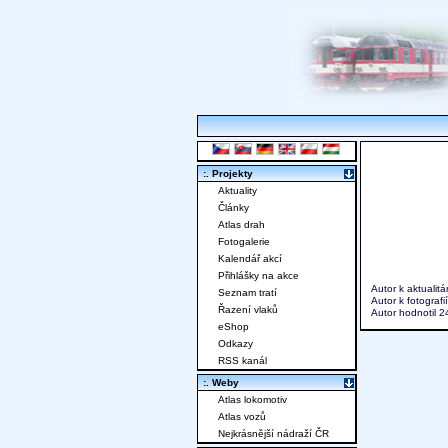
:. Projekty
Aktuality
Články
Atlas drah
Fotogalerie
Kalendář akcí
Přihlášky na akce
Autor k aktualit
Seznam tratí
Autor k fotografi
Řazení vlaků
Autor hodnotil 
eShop
Odkazy
RSS kanál
:. Weby
Atlas lokomotiv
Atlas vozů
Nejkrásnější nádraží ČR