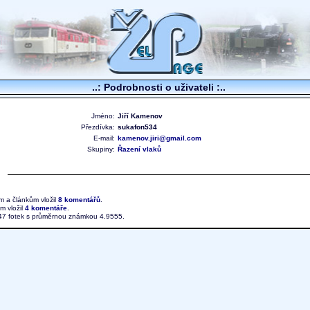
..: Podrobnosti o uživateli :..
Jméno:
Jiří Kamenov
Přezdívka:
sukafon534
E-mail:
kamenov.jiri@gmail.com
Skupiny:
Řazení vlaků
ám a článkům vložil
8 komentářů
.
ím vložil
4 komentáře
.
247 fotek s průměrnou známkou 4.9555.