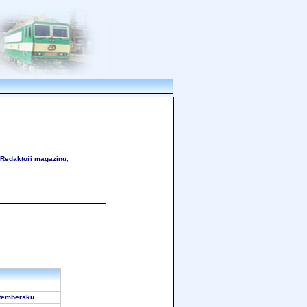
Redaktoři magazínu
,
rttembersku