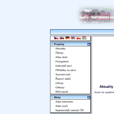
:. Projekty
Aktuality
Články
Atlas drah
Fotogalerie
Kalendář akcí
Přihlášky na akce
Seznam tratí
Řazení vlaků
eShop
Aktuality
Odkazy
RSS kanál
Autor do systému
:. Weby
Atlas lokomotiv
Atlas vozů
Nejkrásnější nádraží ČR