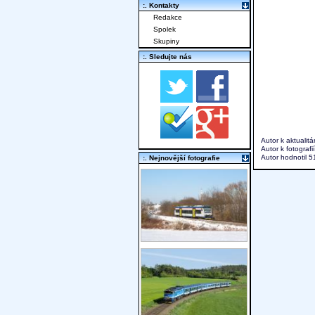
:. Kontakty
Redakce
Spolek
Skupiny
:. Sledujte nás
Autor k aktualit
Autor k fotografi
Autor hodnotil 
:. Nejnovější fotografie