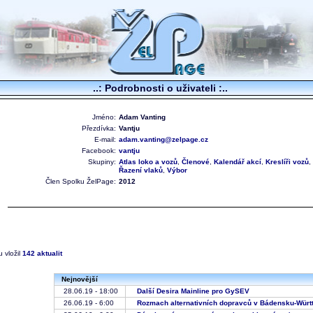
..: Podrobnosti o uživateli :..
Jméno:
Adam Vanting
Přezdívka:
Vantju
E-mail:
adam.vanting@zelpage.cz
Facebook:
vantju
Skupiny:
Atlas loko a vozů
,
Členové
,
Kalendář akcí
,
Kreslíři vozů
,
Řazení vlaků
,
Výbor
Člen Spolku ŽelPage:
2012
 vložil
142 aktualit
Nejnovější
28.06.19 - 18:00
Další Desira Mainline pro GySEV
26.06.19 - 6:00
Rozmach alternativních dopravců v Bádensku-Wü