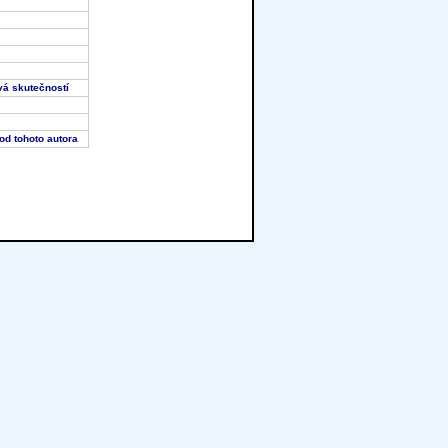
tává skutečností
od tohoto autora