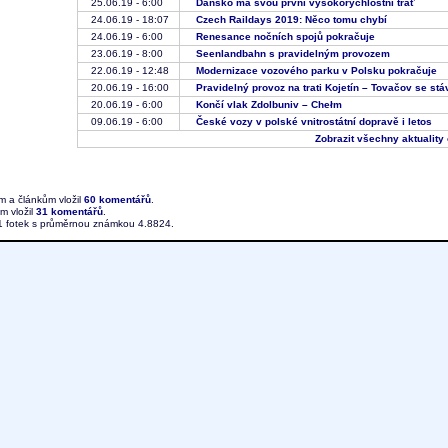
25.06.19 - 6:00
Dánsko má svou první vysokorychlostní trať
24.06.19 - 18:07
Czech Raildays 2019: Něco tomu chybí
24.06.19 - 6:00
Renesance nočních spojů pokračuje
23.06.19 - 8:00
Seenlandbahn s pravidelným provozem
22.06.19 - 12:48
Modernizace vozového parku v Polsku pokračuje
20.06.19 - 16:00
Pravidelný provoz na trati Kojetín – Tovačov se s
20.06.19 - 6:00
Končí vlak Zdolbuniv – Chełm
09.06.19 - 6:00
České vozy v polské vnitrostátní dopravě i letos
Zobrazit všechny aktuality 
ám a článkům vložil
60 komentářů
.
ím vložil
31 komentářů
.
51 fotek s průměrnou známkou 4.8824.