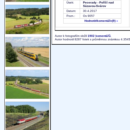
Úsek:
Pecerady - Poříčí nad
Sázavou-Svárov
Datum:
30.4.2017
Pozn.:
Os 9057
Hodnotit
/komentáře(9)
»
Autor k fotografiím vložil
1902 komentářů
.
Autor hodnotil 8287 fotek s průměrnou známkou 4.3545