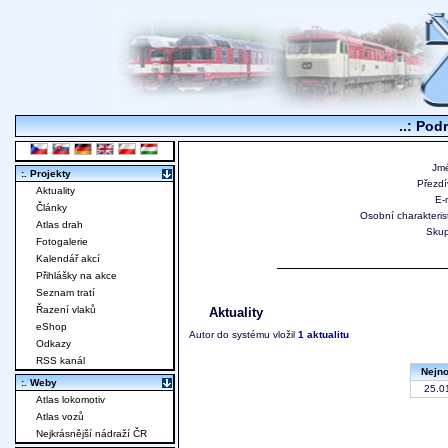
..: Pod
Jm
:. Projekty
Přezdí
Aktuality
E-m
Články
Osobní charakterist
Atlas drah
Skup
Fotogalerie
Kalendář akcí
Přihlášky na akce
Seznam tratí
Řazení vlaků
Aktuality
eShop
Autor do systému vložil
1 aktualitu
Odkazy
RSS kanál
Nejno
:. Weby
25.01
Atlas lokomotiv
Atlas vozů
Nejkrásnější nádraží ČR