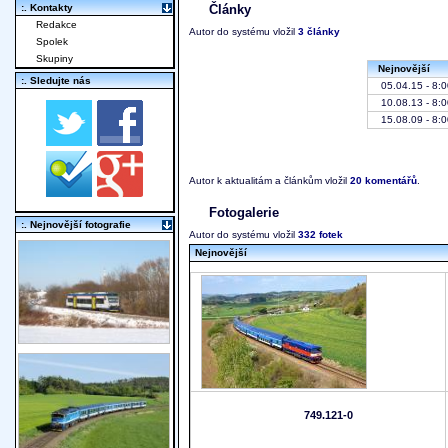
:. Kontakty
Články
Redakce
Autor do systému vložil
3 články
Spolek
Skupiny
Nejnovější
:. Sledujte nás
05.04.15 - 8:0
10.08.13 - 8:0
15.08.09 - 8:0
Autor k aktualitám a článkům vložil
20 komentářů
.
Fotogalerie
:. Nejnovější fotografie
Autor do systému vložil
332 fotek
Nejnovější
749.121-0