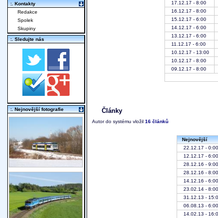
17.12.17 - 8:00
:. Kontakty
16.12.17 - 8:00
Redakce
15.12.17 - 6:00
Spolek
14.12.17 - 6:00
Skupiny
13.12.17 - 6:00
:. Sledujte nás
11.12.17 - 6:00
10.12.17 - 13:00
10.12.17 - 8:00
09.12.17 - 8:00
:. Nejnovější fotografie
Články
Autor do systému vložil
16 článků
Nejnovější
22.12.17 - 0:0
12.12.17 - 6:0
28.12.16 - 9:0
28.12.16 - 8:0
14.12.16 - 6:0
23.02.14 - 8:0
31.12.13 - 15:
06.08.13 - 6:0
14.02.13 - 16: