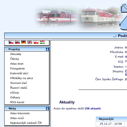
..: Pod
Jméno:
V
:. Projekty
Přezdívka:
V
Aktuality
E-mail:
d
Články
3
ICQ:
Atlas drah
Telefon:
+
Fotogalerie
Skupiny:
Č
Kalendář akcí
Š
Přihlášky na akce
Člen Spolku ŽelPage:
2
Seznam tratí
Řazení vlaků
eShop
Odkazy
Aktuality
RSS kanál
:. Weby
Autor do systému vložil
198 aktualit
Atlas lokomotiv
Atlas vozů
Nejnovější
Nejkrásnější nádraží ČR
25.12.17 - 14:58