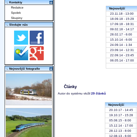
:. Kontakty
Redakce
Nejnovější
Spolek
23.11.18 - 13:00
Skupiny
18.09.18 - 15:29
17.09.18 - 18:31
:. Sledujte nás
09.02.18 - 14:17
28.02.17 - 6:00
15.10.14 - 6:00
24.09.14 - 1:34
23.09.14 - 12:31
22.09.14 - 23:45
06.05.14 - 17:00
:. Nejnovější fotografie
Články
Autor do systému vložil
29 článků
Nejnovější
20.10.17 - 14:45
19.10.17 - 15:28
05.08.15 - 8:00
15.12.14 - 17:00
28.12.13 - 8:00
12.08.13 - 6:00