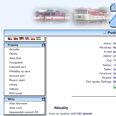
..: Pod
Jméno:
Ju
:. Projekty
Přezdívka:
G
Aktuality
E-mail:
ju
Články
Jabber:
ju
Atlas drah
1
ICQ:
Fotogalerie
Telefon:
+
Kalendář akcí
Twitter:
Ju
Přihlášky na akce
Facebook:
Ju
Seznam tratí
Skupiny:
Ad
Řazení vlaků
Člen Spolku ŽelPage:
2
eShop
Odkazy
RSS kanál
:. Weby
Atlas lokomotiv
Aktuality
Atlas vozů
Nejkrásnější nádraží ČR
Autor do systému vložil
161 aktualit