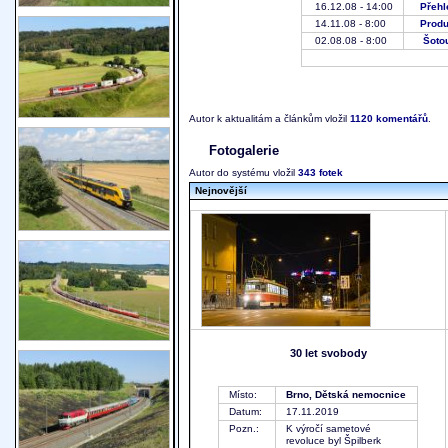
16.12.08 - 14:00
Přehl
14.11.08 - 8:00
Produ
02.08.08 - 8:00
Šotou
Autor k aktualitám a článkům vložil
1120 komentářů
.
Fotogalerie
Autor do systému vložil
343 fotek
Nejnovější
30 let svobody
Místo:
Brno, Dětská nemocnice
Datum:
17.11.2019
Pozn.:
K výročí sametové
revoluce byl Špilberk