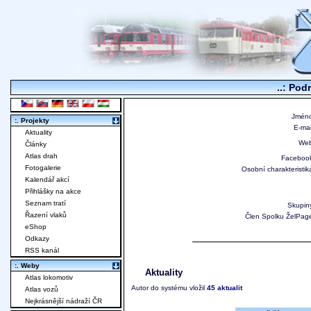
..: Pod
Jméno
:. Projekty
E-mai
Aktuality
Web
Články
Atlas drah
Faceboo
Fotogalerie
Osobní charakteristik
Kalendář akcí
Přihlášky na akce
Seznam tratí
Skupin
Řazení vlaků
Člen Spolku ŽelPag
eShop
Odkazy
RSS kanál
:. Weby
Aktuality
Atlas lokomotiv
Autor do systému vložil
45 aktualit
Atlas vozů
Nejkrásnější nádraží ČR