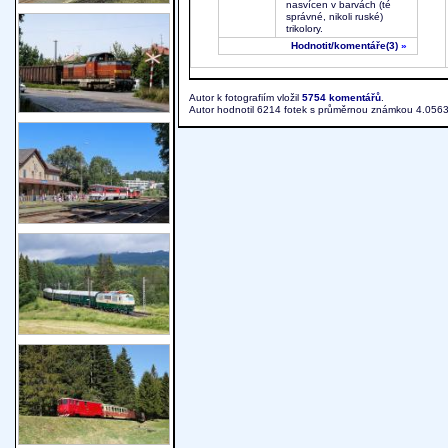
nasvícen v barvách (té
správné, nikoli ruské)
trikolory.
Hodnotit
/komentáře(3)
»
Autor k fotografiím vložil
5754 komentářů
.
Autor hodnotil 6214 fotek s průměrnou známkou 4.0563