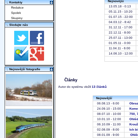
Nejnovější
:. Kontakty
13.05.18 - 0:13
Redakce
05.11.15 - 10:20
Spolek
01.07.15 - 22:00
Skupiny
04.03.12 - 8:42
:. Sledujte nás
31.12.11 - 17:00
22.12.11 - 8:00
25.07.11 - 13:00
01.05.11 - 0:00
11.04.11 - 6:00
14.06.10 - 12:00
:. Nejnovější fotografie
Články
Autor do systému vložil
13 článků
Nejnovější
06.08.13 - 6:00
Obraz
24.09.10 - 15:00
Komen
08.07.10 - 10:00
750, 
10.01.10 - 12:00
Ohléd
06.10.09 - 11:00
Krouž
02.08.09 - 8:00
Ich b
08.01.09 - 9:00
Ohléd