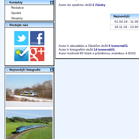
:. Kontakty
Autor do systému vložil
2 články
Redakce
Spolek
Nejnovější
Skupiny
01.04.19 - 11:38
:. Sledujte nás
18.11.18 - 13:40
Autor k aktualitám a článkům vložil
5 komentářů
.
Autor k fotografiím vložil
14 komentářů
.
Autor hodnotil 60 fotek s průměrnou známkou 4.8333.
:. Nejnovější fotografie