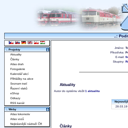
..: Pod
Jméno:
T
:. Projekty
Přezdívka:
P
Aktuality
E-mail:
f
Články
Skupiny:
R
Atlas drah
Fotogalerie
Kalendář akcí
Přihlášky na akce
Seznam tratí
Aktuality
Řazení vlaků
Autor do systému vložil
1 aktualitu
eShop
Odkazy
Nejnovějš
RSS kanál
28.03.19 
:. Weby
Atlas lokomotiv
Atlas vozů
Nejkrásnější nádraží ČR
Články