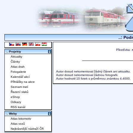
..: Pod
Přezdívka:
:. Projekty
Aktuality
Články
Atlas drah
Autor dosud nekomentoval žádný článek ani aktualitu.
Fotogalerie
Autor dosud nekomentoval žádnou fotografii.
Kalendář akcí
Autor hodnotil 10 fotek s průměrnou známkou 4.4000.
Přihlášky na akce
Seznam tratí
Řazení vlaků
eShop
Odkazy
RSS kanál
:. Weby
Atlas lokomotiv
Atlas vozů
Nejkrásnější nádraží ČR