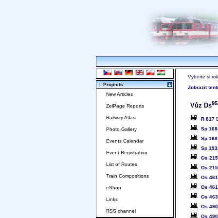
Vyberte si ro
:. Projects
Zobrazit ten
New Articles
95
Vůz Ds
ZelPage Reports
Railway Atlas
R 817
B
Sp 16
Photo Gallery
Sp 16
Events Calendar
Sp 193
Event Registration
Os 21
List of Routes
Os 21
Train Compositions
Os 46
Os 46
eShop
Os 46
Links
Os 49
RSS channel
Os 49