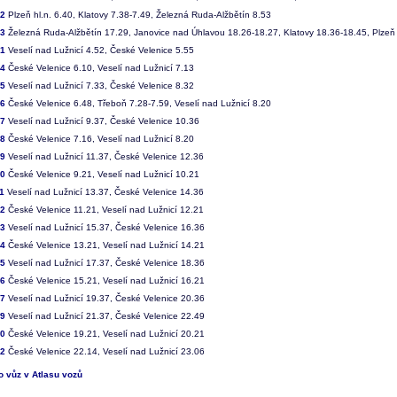
02
Plzeň hl.n. 6.40, Klatovy 7.38-7.49, Železná Ruda-Alžbětín 8.53
03
Železná Ruda-Alžbětín 17.29, Janovice nad Úhlavou 18.26-18.27, Klatovy 18.36-18.45, Plzeň 
01
Veselí nad Lužnicí 4.52, České Velenice 5.55
04
České Velenice 6.10, Veselí nad Lužnicí 7.13
05
Veselí nad Lužnicí 7.33, České Velenice 8.32
06
České Velenice 6.48, Třeboň 7.28-7.59, Veselí nad Lužnicí 8.20
07
Veselí nad Lužnicí 9.37, České Velenice 10.36
08
České Velenice 7.16, Veselí nad Lužnicí 8.20
09
Veselí nad Lužnicí 11.37, České Velenice 12.36
10
České Velenice 9.21, Veselí nad Lužnicí 10.21
1
Veselí nad Lužnicí 13.37, České Velenice 14.36
12
České Velenice 11.21, Veselí nad Lužnicí 12.21
13
Veselí nad Lužnicí 15.37, České Velenice 16.36
14
České Velenice 13.21, Veselí nad Lužnicí 14.21
15
Veselí nad Lužnicí 17.37, České Velenice 18.36
16
České Velenice 15.21, Veselí nad Lužnicí 16.21
17
Veselí nad Lužnicí 19.37, České Velenice 20.36
19
Veselí nad Lužnicí 21.37, České Velenice 22.49
20
České Velenice 19.21, Veselí nad Lužnicí 20.21
22
České Velenice 22.14, Veselí nad Lužnicí 23.06
to vůz v Atlasu vozů