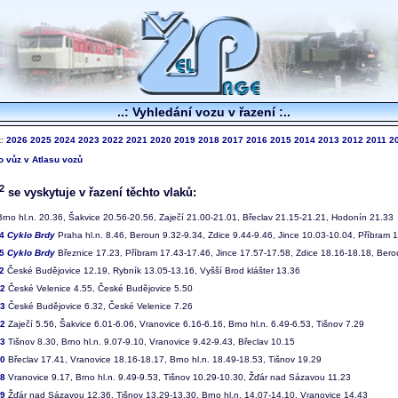
..: Vyhledání vozu v řazení :..
k:
2026
2025
2024
2023
2022
2021
2020
2019
2018
2017
2016
2015
2014
2013
2012
2011
2
to vůz v Atlasu vozů
2
se vyskytuje v řazení těchto vlaků:
rno hl.n. 20.36, Šakvice 20.56-20.56, Zaječí 21.00-21.01, Břeclav 21.15-21.21, Hodonín 21.33
84
Cyklo Brdy
Praha hl.n. 8.46, Beroun 9.32-9.34, Zdice 9.44-9.46, Jince 10.03-10.04, Příbram 
85
Cyklo Brdy
Březnice 17.23, Příbram 17.43-17.46, Jince 17.57-17.58, Zdice 18.16-18.18, Bero
2
České Budějovice 12.19, Rybník 13.05-13.16, Vyšší Brod klášter 13.36
52
České Velenice 4.55, České Budějovice 5.50
53
České Budějovice 6.32, České Velenice 7.26
12
Zaječí 5.56, Šakvice 6.01-6.06, Vranovice 6.16-6.16, Brno hl.n. 6.49-6.53, Tišnov 7.29
13
Tišnov 8.30, Brno hl.n. 9.07-9.10, Vranovice 9.42-9.43, Břeclav 10.15
30
Břeclav 17.41, Vranovice 18.16-18.17, Brno hl.n. 18.49-18.53, Tišnov 19.29
08
Vranovice 9.17, Brno hl.n. 9.49-9.53, Tišnov 10.29-10.30, Žďár nad Sázavou 11.23
09
Žďár nad Sázavou 12.36, Tišnov 13.29-13.30, Brno hl.n. 14.07-14.10, Vranovice 14.43