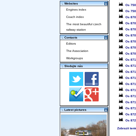
:. Websites
Os 75
Engines index
Os 75
Coach index
Os 87
Os 87
The most beautiful czech
Os 87
railway station
Os 87
:. Contacts
Os 87
Editors
Os 87
The Association
Os 87
Workgroups
Os 87
Os 871
:. Sledujte nás
Os 87
Os 87
Os 87
Os 87
Os 87
Os 87
Os 87
:. Latest pictures
Os 87
Os 87
Zobrazit ten